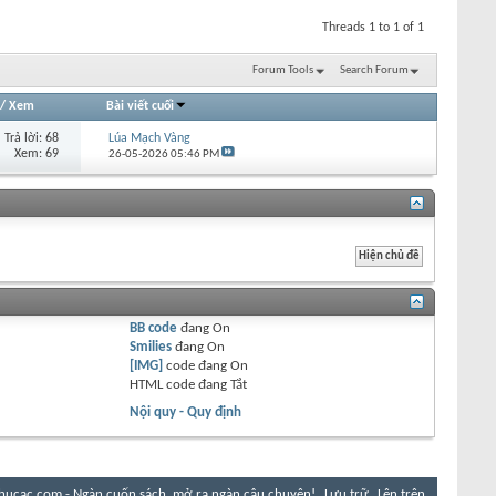
Threads 1 to 1 of 1
Forum Tools
Search Forum
/
Xem
Bài viết cuối
Trả lời:
68
Lúa Mạch Vàng
Xem: 69
26-05-2026
05:46 PM
BB code
đang
On
Smilies
đang
On
[IMG]
code đang
On
HTML code đang
Tắt
Nội quy - Quy định
hucac.com - Ngàn cuốn sách, mở ra ngàn câu chuyện!
Lưu trữ
Lên trên