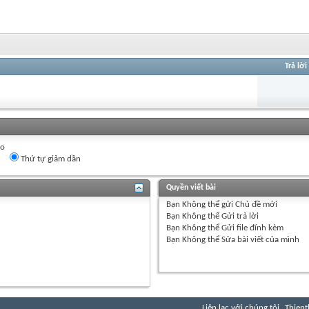
Trả lời
eo
n
Thứ tự giảm dần
Quyền viết bài
Bạn
Không thể
gửi Chủ đề mới
Bạn
Không thể
Gửi trả lời
Bạn
Không thể
Gửi file đính kèm
Bạn
Không thể
Sửa bài viết của mình
Liên lạc với chúng tôi
Thient