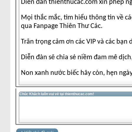
Diễn đàn thienthucac.com xin phép n
Mọi thắc mắc, tìm hiểu thông tin về cá
qua Fanpage Thiên Thư Các.
Trân trọng cảm ơn các VIP và các bạn 
Diễn đàn sẽ chia sẻ niềm đam mê dịch,
Non xanh nước biếc hãy còn, hẹn ngày 
Chúc Khách luôn vui vẻ tại thienthucac.com!