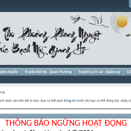
Huyền huyễn
Truyện Đô thị - Quan Trường
Truyện Lịch sử - Quân sự
Có
ờng
ch nhấn vào liên kết ở trên. Bạn có thể phải
Đăng ký
trước khi bạn có thể đăng bài: nhấp và
THÔNG BÁO NGỪNG HOẠT ĐỘNG