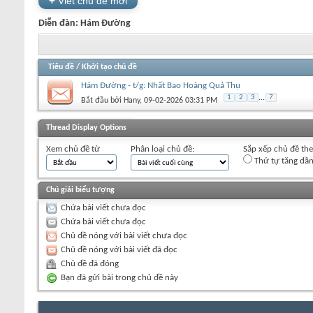
+
Viết chủ đề mới
Diễn đàn:
Hám Đường
Tiêu đề
/
Khởi tạo chủ đề
Hám Đường - t/g: Nhất Bao Hoàng Quả Thụ
1
2
3
...
7
Bắt đầu bởi
Hany
‎, 09-02-2026 03:31 PM
+
Viết chủ đề mới
Thread Display Options
Xem chủ đề từ
Phân loại chủ đề:
Sắp xếp chủ đề th
Thứ tự tăng dầ
Chú giải biểu tượng
Chứa bài viết chưa đọc
Chứa bài viết chưa đọc
Chủ đề nóng với bài viết chưa đọc
Chủ đề nóng với bài viết đã đọc
Chủ đề đã đóng
Bạn đã gửi bài trong chủ đề này