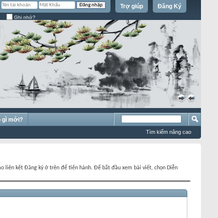
Trợ giúp
Đăng Ký
Ghi nhớ?
»
«
 gì mới?
Tìm kiếm nâng cao
o liên kết Đăng ký ở trên để tiến hành. Để bắt đầu xem bài viết, chọn Diễn