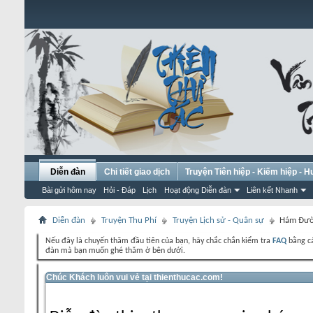
Diễn đàn
Chi tiết giao dịch
Truyện Tiên hiệp - Kiếm hiệp - 
Bài gửi hôm nay
Hỏi - Đáp
Lịch
Hoạt động Diễn đàn
Liên kết Nhanh
Diễn đàn
Truyện Thu Phí
Truyện Lịch sử - Quân sự
Hám Đư
Nếu đây là chuyến thăm đầu tiên của bạn, hãy chắc chắn kiểm tra
FAQ
bằng cá
đàn mà bạn muốn ghé thăm ở bên dưới.
Chúc Khách luôn vui vẻ tại thienthucac.com!