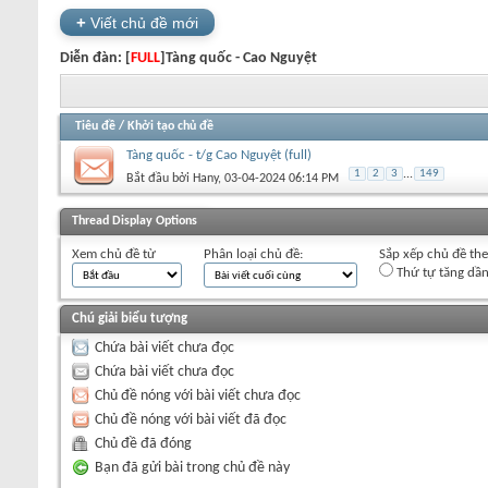
+
Viết chủ đề mới
Diễn đàn:
[
FULL
]Tàng quốc - Cao Nguyệt
Tiêu đề
/
Khởi tạo chủ đề
Tàng quốc - t/g Cao Nguyệt (full)
1
2
3
...
149
Bắt đầu bởi
Hany
‎, 03-04-2024 06:14 PM
+
Viết chủ đề mới
Thread Display Options
Xem chủ đề từ
Phân loại chủ đề:
Sắp xếp chủ đề th
Thứ tự tăng dầ
Chú giải biểu tượng
Chứa bài viết chưa đọc
Chứa bài viết chưa đọc
Chủ đề nóng với bài viết chưa đọc
Chủ đề nóng với bài viết đã đọc
Chủ đề đã đóng
Bạn đã gửi bài trong chủ đề này