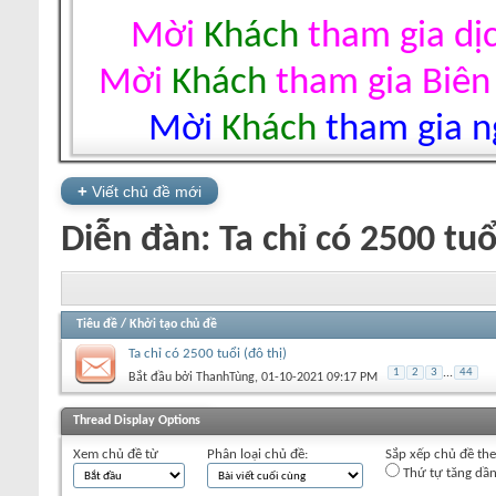
Mời
Khách
tham gia dị
Mời
Khách
tham gia Biên
Mời
Khách
tham gia ng
+
Viết chủ đề mới
Diễn đàn:
Ta chỉ có 2500 tuổ
Tiêu đề
/
Khởi tạo chủ đề
Ta chỉ có 2500 tuổi (đô thị)
1
2
3
...
44
Bắt đầu bởi
ThanhTùng
‎, 01-10-2021 09:17 PM
+
Viết chủ đề mới
Thread Display Options
Xem chủ đề từ
Phân loại chủ đề:
Sắp xếp chủ đề th
Thứ tự tăng dầ