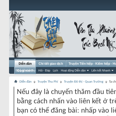
Diễn đàn
Chi tiết giao dịch
Truyện Tiên hiệp - Kiếm hiệp - 
Bài gửi hôm nay
Có gì mới?
Hỏi - Đáp
Lịch
Hoạt động Diễn đàn
Liên kết Nhanh
Diễn đàn
Truyện Thu Phí
Truyện Đô thị - Quan Trường
Ta ch
Nếu đây là chuyến thăm đầu tiên
bằng cách nhấn vào liên kết ở tr
bạn có thể đăng bài: nhấp vào li