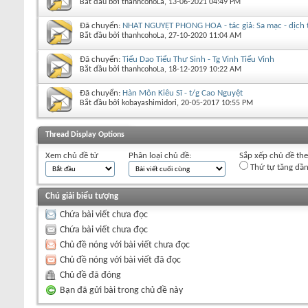
Bắt đầu bởi
thanhcohoLa
‎, 13-06-2021 04:49 PM
Đã chuyển:
NHẬT NGUYỆT PHONG HOA - tác giả: Sa mạc - dịch th
Bắt đầu bởi
thanhcohoLa
‎, 27-10-2020 11:04 AM
Đã chuyển:
Tiểu Dao Tiểu Thư Sinh - Tg Vinh Tiểu Vinh
Bắt đầu bởi
thanhcohoLa
‎, 18-12-2019 10:22 AM
Đã chuyển:
Hàn Môn Kiêu Sĩ - t/g Cao Nguyệt
Bắt đầu bởi
kobayashimidori
‎, 20-05-2017 10:55 PM
+
Viết chủ đề mới
Thread Display Options
Xem chủ đề từ
Phân loại chủ đề:
Sắp xếp chủ đề th
Thứ tự tăng dầ
Chú giải biểu tượng
Chứa bài viết chưa đọc
Chứa bài viết chưa đọc
Chủ đề nóng với bài viết chưa đọc
Chủ đề nóng với bài viết đã đọc
Chủ đề đã đóng
Bạn đã gửi bài trong chủ đề này