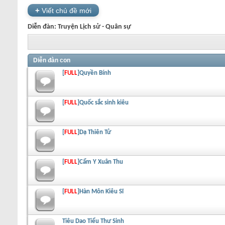
+
Viết chủ đề mới
Diễn đàn:
Truyện Lịch sử - Quân sự
Diễn đàn con
[
FULL
]Quyền Bính
[
FULL
]Quốc sắc sinh kiêu
[
FULL
]Dạ Thiên Tử
[
FULL
]Cẩm Y Xuân Thu
[
FULL
]Hàn Môn Kiêu Sĩ
Tiêu Dao Tiểu Thư Sinh