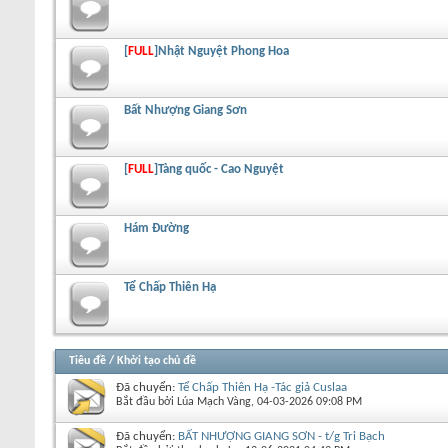
[
FULL
]Nhật Nguyệt Phong Hoa
Bất Nhượng Giang Sơn
[
FULL
]Tàng quốc - Cao Nguyệt
Hám Đường
Tể Chấp Thiên Hạ
Tiêu đề
/
Khởi tạo chủ đề
Đã chuyển:
Tể Chấp Thiên Hạ -Tác giả Cuslaa
Bắt đầu bởi
Lúa Mạch Vàng
‎, 04-03-2026 09:08 PM
Đã chuyển:
BẤT NHƯỢNG GIANG SƠN - t/g Tri Bạch