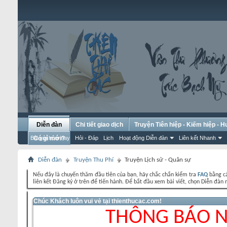
Diễn đàn
Chi tiết giao dịch
Truyện Tiên hiệp - Kiếm hiệp - 
Bài gửi hôm nay
Có gì mới?
Hỏi - Đáp
Lịch
Hoạt động Diễn đàn
Liên kết Nhanh
Diễn đàn
Truyện Thu Phí
Truyện Lịch sử - Quân sự
Nếu đây là chuyến thăm đầu tiên của bạn, hãy chắc chắn kiểm tra
FAQ
bằng cá
liên kết Đăng ký ở trên để tiến hành. Để bắt đầu xem bài viết, chọn Diễn đ
Chúc Khách luôn vui vẻ tại thienthucac.com!
THÔNG BÁO 