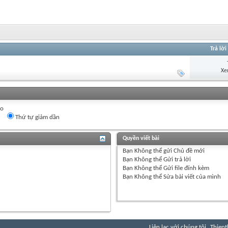
Trả lời
Xe
eo
n
Thứ tự giảm dần
Quyền viết bài
Bạn
Không thể
gửi Chủ đề mới
Bạn
Không thể
Gửi trả lời
Bạn
Không thể
Gửi file đính kèm
Bạn
Không thể
Sửa bài viết của mình
Liên lạc với chúng tôi
Thient