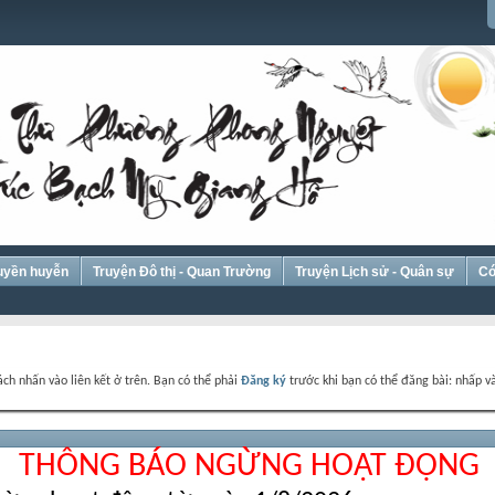
Huyền huyễn
Truyện Đô thị - Quan Trường
Truyện Lịch sử - Quân sự
Có
ch nhấn vào liên kết ở trên. Bạn có thể phải
Đăng ký
trước khi bạn có thể đăng bài: nhấp và
THÔNG BÁO NGỪNG HOẠT ĐỘNG