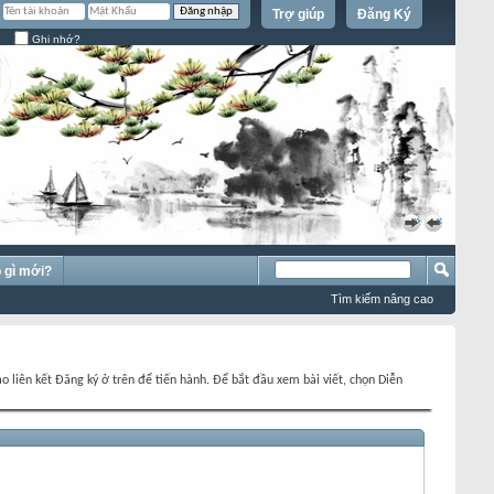
Trợ giúp
Đăng Ký
Ghi nhớ?
»
«
 gì mới?
Tìm kiếm nâng cao
o liên kết Đăng ký ở trên để tiến hành. Để bắt đầu xem bài viết, chọn Diễn