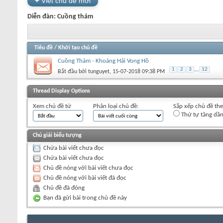
+
Viết chủ đề mới
Diễn đàn:
Cuồng thám
Tiêu đề
/
Khởi tạo chủ đề
Cuồng Thám - Khoáng Hải Vong Hồ
1
2
3
...
12
Bắt đầu bởi
tunguyet
‎, 15-07-2018 09:38 PM
+
Viết chủ đề mới
Thread Display Options
Xem chủ đề từ
Phân loại chủ đề:
Sắp xếp chủ đề th
Thứ tự tăng dầ
Chú giải biểu tượng
Chứa bài viết chưa đọc
Chứa bài viết chưa đọc
Chủ đề nóng với bài viết chưa đọc
Chủ đề nóng với bài viết đã đọc
Chủ đề đã đóng
Bạn đã gửi bài trong chủ đề này