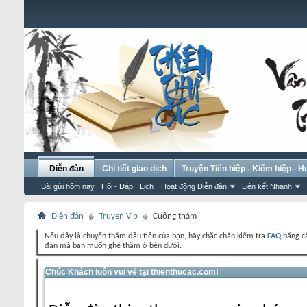
Diễn đàn
Chi tiết giao dịch
Truyện Tiên hiệp - Kiếm hiệp - 
Bài gửi hôm nay
Hỏi - Đáp
Lịch
Hoạt động Diễn đàn
Liên kết Nhanh
Diễn đàn
Truyen Vip
Cuồng thám
Nếu đây là chuyến thăm đầu tiên của bạn, hãy chắc chắn kiểm tra
FAQ
bằng cá
đàn mà bạn muốn ghé thăm ở bên dưới.
Chúc Khách luôn vui vẻ tại thienthucac.com!