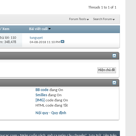
Threads 1 to 1 of 1
Forum Tools
Search Forum
/
Xem
Bài viết cuối
Trả lời:
110
tunguyet
m: 348,478
04-08-2018
11:10 PM
BB code
đang
On
Smilies
đang
On
[IMG]
code đang
On
HTML code đang
Tắt
Nội quy - Quy định
hucac.com - Ngàn cuốn sách, mở ra ngàn câu chuyện!
Lưu trữ
Lên trên