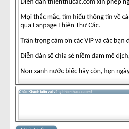
Diễn đàn thienthucac.com xin phép n
Mọi thắc mắc, tìm hiểu thông tin về cá
qua Fanpage Thiên Thư Các.
Trân trọng cảm ơn các VIP và các bạn 
Diễn đàn sẽ chia sẻ niềm đam mê dịch,
Non xanh nước biếc hãy còn, hẹn ngày 
Chúc Khách luôn vui vẻ tại thienthucac.com!