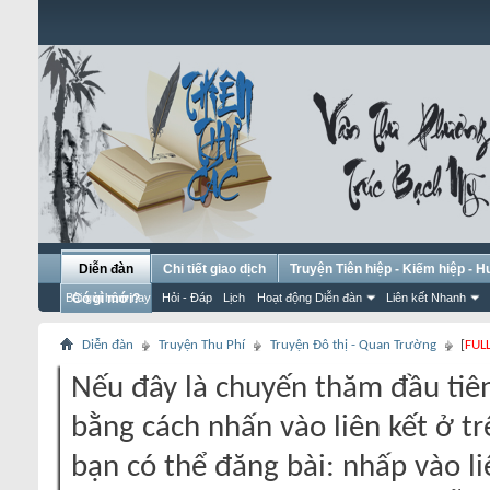
Diễn đàn
Chi tiết giao dịch
Truyện Tiên hiệp - Kiếm hiệp - 
Bài gửi hôm nay
Có gì mới?
Hỏi - Đáp
Lịch
Hoạt động Diễn đàn
Liên kết Nhanh
Diễn đàn
Truyện Thu Phí
Truyện Đô thị - Quan Trường
[
FUL
Nếu đây là chuyến thăm đầu tiên
bằng cách nhấn vào liên kết ở tr
bạn có thể đăng bài: nhấp vào li