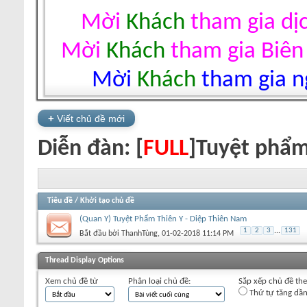
Mời
Khách
tham gia dị
Mời
Khách
tham gia Biên
Mời
Khách
tham gia ng
+
Viết chủ đề mới
Diễn đàn:
[
FULL
]Tuyệt phẩm
Tiêu đề
/
Khởi tạo chủ đề
(Quan Y) Tuyệt Phẩm Thiên Y - Diệp Thiên Nam
1
2
3
...
131
Bắt đầu bởi
ThanhTùng
‎, 01-02-2018 11:14 PM
+
Viết chủ đề mới
Thread Display Options
Xem chủ đề từ
Phân loại chủ đề:
Sắp xếp chủ đề th
Thứ tự tăng dầ