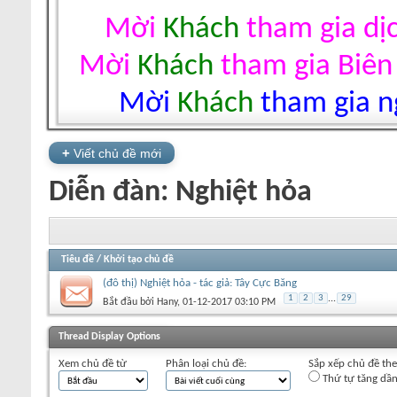
Mời
Khách
tham gia dị
Mời
Khách
tham gia Biên
Mời
Khách
tham gia ng
+
Viết chủ đề mới
Diễn đàn:
Nghiệt hỏa
Tiêu đề
/
Khởi tạo chủ đề
(đô thị) Nghiệt hỏa - tác giả: Tây Cực Băng
1
2
3
...
29
Bắt đầu bởi
Hany
‎, 01-12-2017 03:10 PM
+
Viết chủ đề mới
Thread Display Options
Xem chủ đề từ
Phân loại chủ đề:
Sắp xếp chủ đề th
Thứ tự tăng dầ