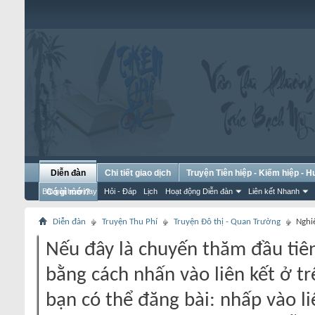
Diễn đàn
Chi tiết giao dịch
Truyện Tiên hiệp - Kiếm hiệp - 
Bài gửi hôm nay
Có gì mới?
Hỏi - Đáp
Lịch
Hoạt động Diễn đàn
Liên kết Nhanh
Diễn đàn
Truyện Thu Phí
Truyện Đô thị - Quan Trường
Nghi
Nếu đây là chuyến thăm đầu tiên
bằng cách nhấn vào liên kết ở tr
bạn có thể đăng bài: nhấp vào li