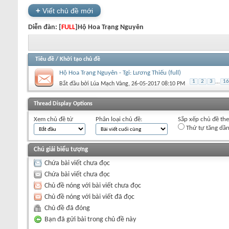
+
Viết chủ đề mới
Diễn đàn:
[
FULL
]Hộ Hoa Trạng Nguyên
Tiêu đề
/
Khởi tạo chủ đề
Hộ Hoa Trạng Nguyên - Tgi: Lương Thiếu (full)
1
2
3
...
16
Bắt đầu bởi
Lúa Mạch Vàng
‎, 26-05-2017 08:10 PM
+
Viết chủ đề mới
Thread Display Options
Xem chủ đề từ
Phân loại chủ đề:
Sắp xếp chủ đề th
Thứ tự tăng dầ
Chú giải biểu tượng
Chứa bài viết chưa đọc
Chứa bài viết chưa đọc
Chủ đề nóng với bài viết chưa đọc
Chủ đề nóng với bài viết đã đọc
Chủ đề đã đóng
Bạn đã gửi bài trong chủ đề này