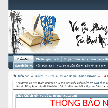
Diễn đàn
Chi tiết giao dịch
Truyện Tiên hiệp - Kiếm hiệp - 
Bài gửi hôm nay
Có gì mới?
Hỏi - Đáp
Lịch
Hoạt động Diễn đàn
Liên kết Nhanh
Diễn đàn
Truyện Thu Phí
Truyện Đô thị - Quan Trường
[
FUL
Nếu đây là chuyến thăm đầu tiên của bạn, hãy chắc chắn kiểm tra
FAQ
bằng cá
liên kết Đăng ký ở trên để tiến hành. Để bắt đầu xem bài viết, chọn Diễn đ
Chúc Khách luôn vui vẻ tại thienthucac.com!
THÔNG BÁO 