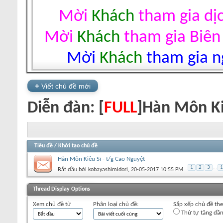
Mời
Khách
tham gia dị
Mời
Khách
tham gia Biên
Mời
Khách
tham gia ng
+
Viết chủ đề mới
Diễn đàn:
[
FULL
]Hàn Môn Ki
Tiêu đề
/
Khởi tạo chủ đề
Hàn Môn Kiêu Sĩ - t/g Cao Nguyệt
1
2
3
...
1
Bắt đầu bởi
kobayashimidori
‎, 20-05-2017 10:55 PM
+
Viết chủ đề mới
Thread Display Options
Xem chủ đề từ
Phân loại chủ đề:
Sắp xếp chủ đề th
Thứ tự tăng dầ