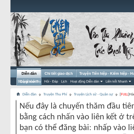
Diễn đàn
Chi tiết giao dịch
Truyện Tiên hiệp - Kiếm hiệp - 
Bài gửi hôm nay
Có gì mới?
Hỏi - Đáp
Lịch
Hoạt động Diễn đàn
Liên kết Nhanh
Diễn đàn
Truyện Thu Phí
Truyện Lịch sử - Quân sự
[
FULL
]Hà
Nếu đây là chuyến thăm đầu tiên
bằng cách nhấn vào liên kết ở tr
bạn có thể đăng bài: nhấp vào li