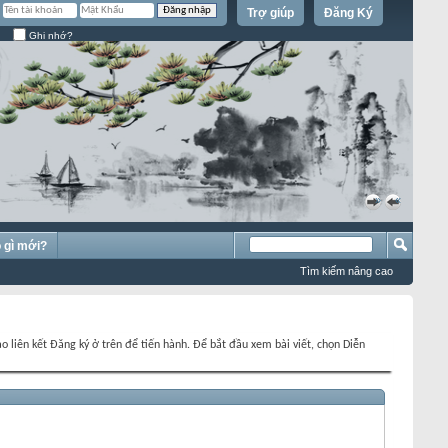
Trợ giúp
Đăng Ký
Ghi nhớ?
»
«
 gì mới?
Tìm kiếm nâng cao
o liên kết Đăng ký ở trên để tiến hành. Để bắt đầu xem bài viết, chọn Diễn