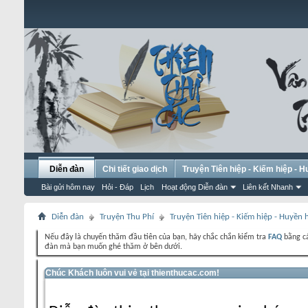
Diễn đàn
Chi tiết giao dịch
Truyện Tiên hiệp - Kiếm hiệp - 
Bài gửi hôm nay
Hỏi - Đáp
Lịch
Hoạt động Diễn đàn
Liên kết Nhanh
Diễn đàn
Truyện Thu Phí
Truyện Tiên hiệp - Kiếm hiệp - Huyền
Nếu đây là chuyến thăm đầu tiên của bạn, hãy chắc chắn kiểm tra
FAQ
bằng cá
đàn mà bạn muốn ghé thăm ở bên dưới.
Chúc Khách luôn vui vẻ tại thienthucac.com!