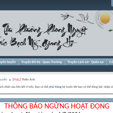
Huyền huyễn
Truyện Đô thị - Quan Trường
Truyện Lịch sử - Quân sự
Có
 huyễn
[
FULL
] Thiên Ảnh
ch nhấn vào liên kết ở trên. Bạn có thể phải
Đăng ký
trước khi bạn có thể đăng bài: nhấp và
THÔNG BÁO NGỪNG HOẠT ĐỘNG