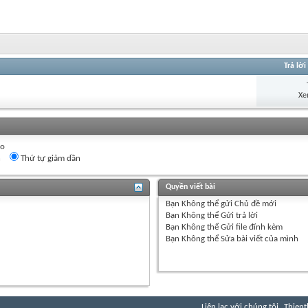
Trả lời
Xe
eo
n
Thứ tự giảm dần
Quyền viết bài
Bạn
Không thể
gửi Chủ đề mới
Bạn
Không thể
Gửi trả lời
Bạn
Không thể
Gửi file đính kèm
Bạn
Không thể
Sửa bài viết của mình
Liên lạc với chúng tôi
Thient