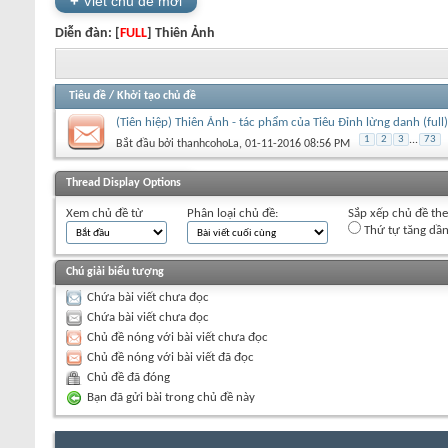
+
Viết chủ đề mới
Diễn đàn:
[
FULL
] Thiên Ảnh
Tiêu đề
/
Khởi tạo chủ đề
(Tiên hiệp) Thiên Ảnh - tác phẩm của Tiêu Đỉnh lừng danh (full)
1
2
3
...
73
Bắt đầu bởi
thanhcohoLa
‎, 01-11-2016 08:56 PM
+
Viết chủ đề mới
Thread Display Options
Xem chủ đề từ
Phân loại chủ đề:
Sắp xếp chủ đề th
Thứ tự tăng dầ
Chú giải biểu tượng
Chứa bài viết chưa đọc
Chứa bài viết chưa đọc
Chủ đề nóng với bài viết chưa đọc
Chủ đề nóng với bài viết đã đọc
Chủ đề đã đóng
Bạn đã gửi bài trong chủ đề này