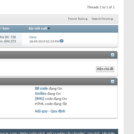
Threads 1 to 1 of 1
Forum Tools
Search Forum
/
Xem
Bài viết cuối
Trả lời:
726
Hany
m: 694,373
18-09-2019
02:59 PM
BB code
đang
On
Smilies
đang
On
[IMG]
code đang
On
HTML code đang
Tắt
Nội quy - Quy định
hucac.com - Ngàn cuốn sách, mở ra ngàn câu chuyện!
Lưu trữ
Lên trên