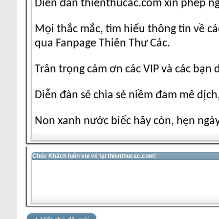
Diễn đàn thienthucac.com xin phép n
Mọi thắc mắc, tìm hiểu thông tin về cá
qua Fanpage Thiên Thư Các.
Trân trọng cảm ơn các VIP và các bạn 
Diễn đàn sẽ chia sẻ niềm đam mê dịch,
Non xanh nước biếc hãy còn, hẹn ngày 
Chúc Khách luôn vui vẻ tại thienthucac.com!