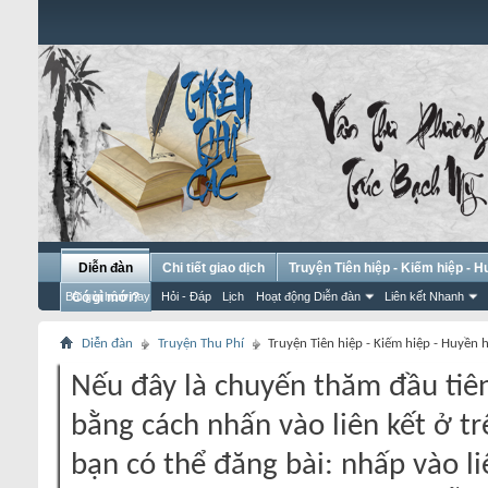
Diễn đàn
Chi tiết giao dịch
Truyện Tiên hiệp - Kiếm hiệp - 
Bài gửi hôm nay
Có gì mới?
Hỏi - Đáp
Lịch
Hoạt động Diễn đàn
Liên kết Nhanh
Diễn đàn
Truyện Thu Phí
Truyện Tiên hiệp - Kiếm hiệp - Huyền 
Nếu đây là chuyến thăm đầu tiên
bằng cách nhấn vào liên kết ở tr
bạn có thể đăng bài: nhấp vào li