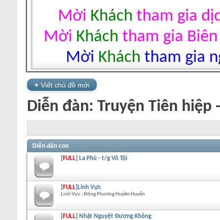
Mời
Khách
tham gia dị
Mời
Khách
tham gia Biên
Mời
Khách
tham gia ng
+
Viết chủ đề mới
Diễn đàn:
Truyện Tiên hiệp 
Diễn đàn con
[
FULL
] La Phù - t/g Vô Tội
[
FULL
]Linh Vực
Linh Vực - Đông Phương Huyền Huyễn
[
FULL
] Nhật Nguyệt Đương Không