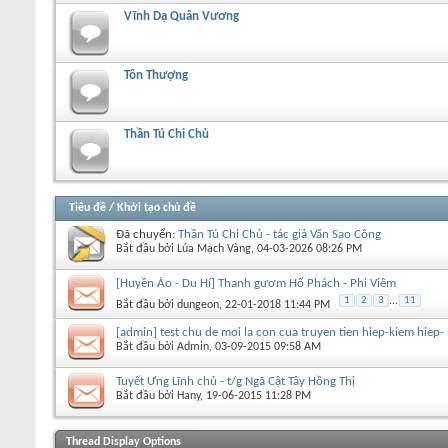
Vĩnh Dạ Quân Vương
Tôn Thượng
Thần Tú Chi Chủ
Tiêu đề
/
Khởi tạo chủ đề
Đã chuyển:
Thần Tú Chi Chủ - tác giả Văn Sao Công
Bắt đầu bởi
Lúa Mạch Vàng
‎, 04-03-2026 08:26 PM
[Huyền Ảo - Du Hí] Thanh gươm Hổ Phách - Phi Viêm
1
2
3
...
11
Bắt đầu bởi
dungeon
‎, 22-01-2018 11:44 PM
[admin] test chu de moi la con cua truyen tien hiep-kiem hiep
Bắt đầu bởi
Admin
‎, 03-09-2015 09:58 AM
Tuyết Ưng Lĩnh chủ - t/g Ngã Cật Tây Hồng Thị
Bắt đầu bởi
Hany
‎, 19-06-2015 11:28 PM
+
Viết chủ đề mới
Thread Display Options