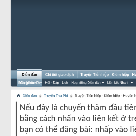
Diễn đàn
Chi tiết giao dịch
Truyện Tiên hiệp - Kiếm hiệp - 
Bài gửi hôm nay
Có gì mới?
Hỏi - Đáp
Lịch
Hoạt động Diễn đàn
Liên kết Nhanh
Diễn đàn
Truyện Thu Phí
Truyện Tiên hiệp - Kiếm hiệp - Huyền 
Nếu đây là chuyến thăm đầu tiên
bằng cách nhấn vào liên kết ở tr
bạn có thể đăng bài: nhấp vào li