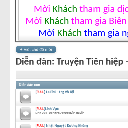
Mời
Khách
tham gia dị
Mời
Khách
tham gia Biên
Mời
Khách
tham gia ng
+
Viết chủ đề mới
Diễn đàn:
Truyện Tiên hiệp 
Diễn đàn con
[
FULL
] La Phù - t/g Vô Tội
[
FULL
]Linh Vực
Linh Vực - Đông Phương Huyền Huyễn
[
FULL
] Nhật Nguyệt Đương Không