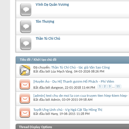
Vĩnh Dạ Quân Vương
Tôn Thượng
Thần Tú Chi Chủ
Tiêu đề
/
Khởi tạo chủ đề
Đã chuyển:
Thần Tú Chi Chủ - tác giả Văn Sao Công
Bắt đầu bởi
Lúa Mạch Vàng
‎, 04-03-2026 08:26 PM
[Huyền Ảo - Du Hí] Thanh gươm Hổ Phách - Phi Viêm
1
2
3
...
11
Bắt đầu bởi
dungeon
‎, 22-01-2018 11:44 PM
[admin] test chu de moi la con cua truyen tien hiep-kiem hiep
Bắt đầu bởi
Admin
‎, 03-09-2015 09:58 AM
Tuyết Ưng Lĩnh chủ - t/g Ngã Cật Tây Hồng Thị
Bắt đầu bởi
Hany
‎, 19-06-2015 11:28 PM
+
Viết chủ đề mới
Thread Display Options