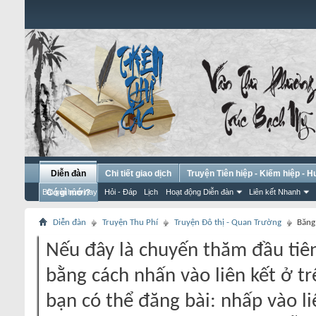
Diễn đàn
Chi tiết giao dịch
Truyện Tiên hiệp - Kiếm hiệp - 
Bài gửi hôm nay
Có gì mới?
Hỏi - Đáp
Lịch
Hoạt động Diễn đàn
Liên kết Nhanh
Diễn đàn
Truyện Thu Phí
Truyện Đô thị - Quan Trường
Băng
Nếu đây là chuyến thăm đầu tiên
bằng cách nhấn vào liên kết ở tr
bạn có thể đăng bài: nhấp vào li