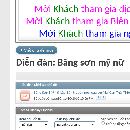
Mời
Khách
tham gia dị
Mời
Khách
tham gia Biên
Mời
Khách
tham gia ng
+
Viết chủ đề mới
Diễn đàn:
Băng sơn mỹ nữ
Tiêu đề
/
Khởi tạo chủ đề
Băng Sơn Mỹ Nữ Lão Bà - truyện mới của t/g Mai Can Thái Thiế
1
2
Bắt đầu bởi
susu96
‎, 18-10-2016 10:36 PM
+
Viết chủ đề mới
Thread Display Options
Xem chủ đề từ
Phân loại chủ đề:
Sắp xếp chủ đề th
Thứ tự tăng dầ