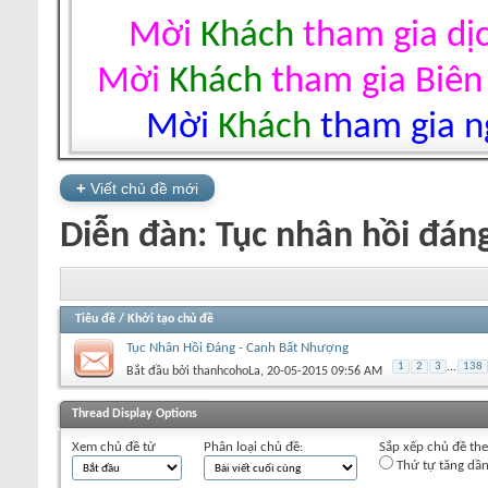
Mời
Khách
tham gia dị
Mời
Khách
tham gia Biên
Mời
Khách
tham gia ng
+
Viết chủ đề mới
Diễn đàn:
Tục nhân hồi đán
Tiêu đề
/
Khởi tạo chủ đề
Tục Nhân Hồi Đáng - Canh Bất Nhượng
1
2
3
...
138
Bắt đầu bởi
thanhcohoLa
‎, 20-05-2015 09:56 AM
+
Viết chủ đề mới
Thread Display Options
Xem chủ đề từ
Phân loại chủ đề:
Sắp xếp chủ đề th
Thứ tự tăng dầ