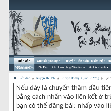
Diễn đàn
Chi tiết giao dịch
Truyện Tiên hiệp - Kiếm hiệp - 
Bài gửi hôm nay
Có gì mới?
Hỏi - Đáp
Lịch
Hoạt động Diễn đàn
Liên kết Nhanh
Diễn đàn
Truyện Thu Phí
Truyện Đô thị - Quan Trường
Tục 
Nếu đây là chuyến thăm đầu tiên
bằng cách nhấn vào liên kết ở tr
bạn có thể đăng bài: nhấp vào li