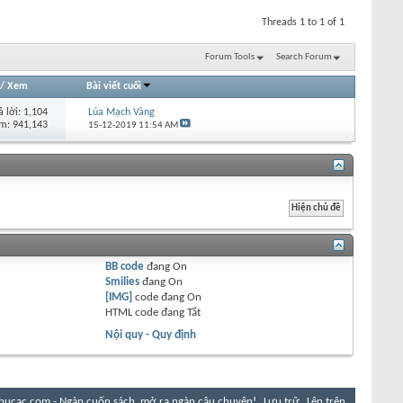
Threads 1 to 1 of 1
Forum Tools
Search Forum
/
Xem
Bài viết cuối
ả lời:
1,104
Lúa Mạch Vàng
m: 941,143
15-12-2019
11:54 AM
BB code
đang
On
Smilies
đang
On
[IMG]
code đang
On
HTML code đang
Tắt
Nội quy - Quy định
hucac.com - Ngàn cuốn sách, mở ra ngàn câu chuyện!
Lưu trữ
Lên trên