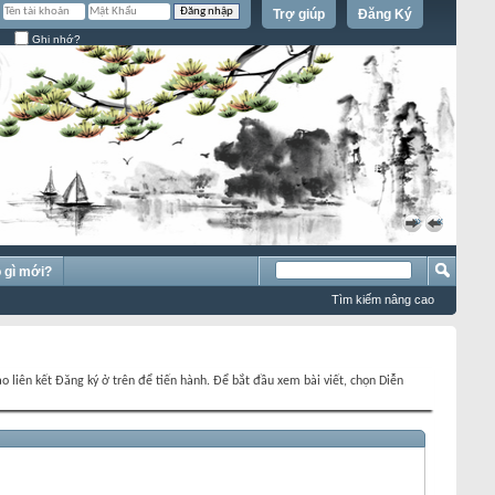
Trợ giúp
Đăng Ký
Ghi nhớ?
»
«
 gì mới?
Tìm kiếm nâng cao
o liên kết Đăng ký ở trên để tiến hành. Để bắt đầu xem bài viết, chọn Diễn