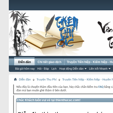
Diễn đàn
Chi tiết giao dịch
Truyện Tiên hiệp - Kiếm hiệp - 
Bài gửi hôm nay
Hỏi - Đáp
Lịch
Hoạt động Diễn đàn
Liên kết Nhanh
Diễn đàn
Truyện Thu Phí
Truyện Tiên hiệp - Kiếm hiệp - Huyền
Nếu đây là chuyến thăm đầu tiên của bạn, hãy chắc chắn kiểm tra
FAQ
bằng cá
đàn mà bạn muốn ghé thăm ở bên dưới.
Chúc Khách luôn vui vẻ tại thienthucac.com!