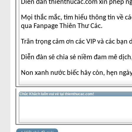
Diễn đàn thienthucac.com xin phép n
Mọi thắc mắc, tìm hiểu thông tin về cá
qua Fanpage Thiên Thư Các.
Trân trọng cảm ơn các VIP và các bạn 
Diễn đàn sẽ chia sẻ niềm đam mê dịch,
Non xanh nước biếc hãy còn, hẹn ngày 
Chúc Khách luôn vui vẻ tại thienthucac.com!