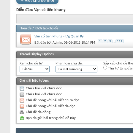
+
Viết chủ đề mới
Diễn đàn:
Vạn cổ tiên khung
Tiêu đề
/
Khởi tạo chủ đề
Vạn cổ tiên khung - t/g Quan Kỳ
1
2
3
...
111
Bắt đầu bởi
Admin
‎, 01-06-2015 10:14 PM
+
Viết chủ đề mới
Thread Display Options
Xem chủ đề từ
Phân loại chủ đề:
Sắp xếp chủ đề th
Thứ tự tăng dầ
Chú giải biểu tượng
Chứa bài viết chưa đọc
Chứa bài viết chưa đọc
Chủ đề nóng với bài viết chưa đọc
Chủ đề nóng với bài viết đã đọc
Chủ đề đã đóng
Bạn đã gửi bài trong chủ đề này