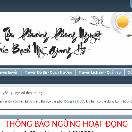
Huyền huyễn
Truyện Đô thị - Quan Trường
Truyện Lịch sử - Quân sự
Có
 huyễn
Vạn cổ tiên khung
ch nhấn vào liên kết ở trên. Bạn có thể phải
Đăng ký
trước khi bạn có thể đăng bài: nhấp và
THÔNG BÁO NGỪNG HOẠT ĐỘNG