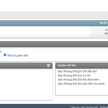
Trả lời
Tr
Xe
eo
n
Thứ tự giảm dần
Quyền viết bài
Bạn
Không thể
gửi Chủ đề mới
Bạn
Không thể
Gửi trả lời
Bạn
Không thể
Gửi file đính kèm
Bạn
Không thể
Sửa bài viết của mình
Liên lạc với chúng tôi
Thient