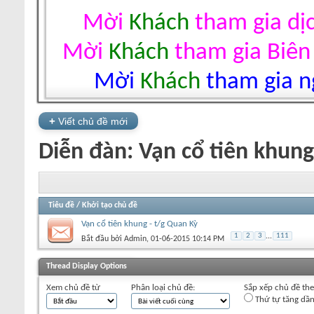
Mời
Khách
tham gia dị
Mời
Khách
tham gia Biên
Mời
Khách
tham gia ng
+
Viết chủ đề mới
Diễn đàn:
Vạn cổ tiên khung
Tiêu đề
/
Khởi tạo chủ đề
Vạn cổ tiên khung - t/g Quan Kỳ
1
2
3
...
111
Bắt đầu bởi
Admin
‎, 01-06-2015 10:14 PM
+
Viết chủ đề mới
Thread Display Options
Xem chủ đề từ
Phân loại chủ đề:
Sắp xếp chủ đề th
Thứ tự tăng dầ