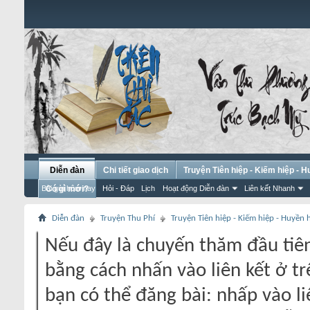
Diễn đàn
Chi tiết giao dịch
Truyện Tiên hiệp - Kiếm hiệp - 
Bài gửi hôm nay
Có gì mới?
Hỏi - Đáp
Lịch
Hoạt động Diễn đàn
Liên kết Nhanh
Diễn đàn
Truyện Thu Phí
Truyện Tiên hiệp - Kiếm hiệp - Huyền
Nếu đây là chuyến thăm đầu tiên
bằng cách nhấn vào liên kết ở tr
bạn có thể đăng bài: nhấp vào li