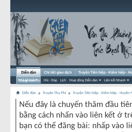
Diễn đàn
Chi tiết giao dịch
Truyện Tiên hiệp - Kiếm hiệp - 
Bài gửi hôm nay
Có gì mới?
Hỏi - Đáp
Lịch
Hoạt động Diễn đàn
Liên kết Nhanh
Diễn đàn
Truyện Thu Phí
Truyện Tiên hiệp - Kiếm hiệp - Huyền
Nếu đây là chuyến thăm đầu tiên
bằng cách nhấn vào liên kết ở tr
bạn có thể đăng bài: nhấp vào li