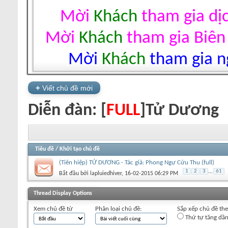
Mời
Khách
tham gia dị
Mời
Khách
tham gia Biên
Mời
Khách
tham gia ng
+
Viết chủ đề mới
Diễn đàn:
[
FULL
]Tử Dương
Tiêu đề
/
Khởi tạo chủ đề
(Tiên hiệp) TỬ DƯƠNG - Tác giả: Phong Ngự Cửu Thu (full)
1
2
3
...
61
Bắt đầu bởi
lapluiedhiver
‎, 16-02-2015 06:29 PM
+
Viết chủ đề mới
Thread Display Options
Xem chủ đề từ
Phân loại chủ đề:
Sắp xếp chủ đề th
Thứ tự tăng dầ