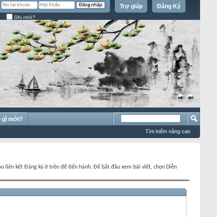
Trợ giúp
Đăng Ký
Ghi nhớ?
»
«
 gì mới?
Tìm kiếm nâng cao
o liên kết Đăng ký ở trên để tiến hành. Để bắt đầu xem bài viết, chọn Diễn