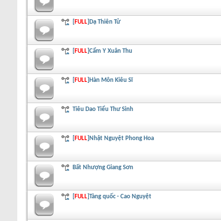
[
FULL
]Dạ Thiên Tử
[
FULL
]Cẩm Y Xuân Thu
[
FULL
]Hàn Môn Kiêu Sĩ
Tiêu Dao Tiểu Thư Sinh
[
FULL
]Nhật Nguyệt Phong Hoa
Bất Nhượng Giang Sơn
[
FULL
]Tàng quốc - Cao Nguyệt