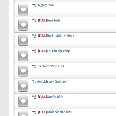
Nghiệt hỏa
[
FULL
]Túng tình
[
FULL
]Tuyệt phẩm thiên y
[
FULL
]Chí tôn đặc công
Ta chỉ có 2500 tuổi
Truyện Lịch sử - Quân sự
[
FULL
]Quyền Bính
[
FULL
]Quốc sắc sinh kiêu