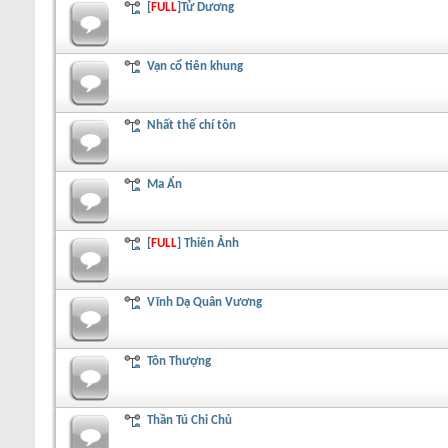
[
FULL
]Tử Dương
Vạn cổ tiên khung
Nhất thế chí tôn
Ma Ẩn
[
FULL
] Thiên Ảnh
Vĩnh Dạ Quân Vương
Tôn Thượng
Thần Tú Chi Chủ