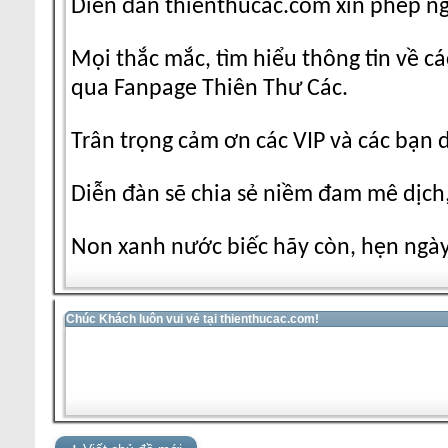
Diễn đàn thienthucac.com xin phép n
Mọi thắc mắc, tìm hiểu thông tin về cá
qua Fanpage Thiên Thư Các.
Trân trọng cảm ơn các VIP và các bạn 
Diễn đàn sẽ chia sẻ niềm đam mê dịch,
Non xanh nước biếc hãy còn, hẹn ngày 
Chúc Khách luôn vui vẻ tại thienthucac.com!