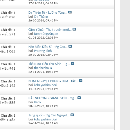
i viết: 640
27-11-2021,
06:05 PM
Chủ đề: 1
Dạ Thiên Tử - Lưỡng Tống...
bởi
Chí Thăng
i viết: 828
26-10-2016,
09:46 PM
Chủ đề: 1
Cẩm Y Xuân Thu (truyện mới...
bởi
tamm0ngv0ngan
i viết: 571
01-03-2022,
02:05 PM
Chủ đề: 1
Hàn Môn Kiêu Sĩ - t/g Cao...
bởi
Phương Linh
viết: 1,065
20-10-2018,
02:40 PM
Chủ đề: 1
Tiểu Dao Tiểu Thư Sinh - Tg...
bởi
thanhcohoLa
i viết: 941
22-11-2021,
10:57 PM
Chủ đề: 1
NHẬT NGUYỆT PHONG HOA - tác...
bởi
kobayashimidori
viết: 2,192
14-04-2024,
09:31 PM
Chủ đề: 1
BẤT NHƯỢNG GIANG SƠN - t/g...
bởi
Hany
i viết: 886
20-07-2022,
10:21 PM
Chủ đề: 1
Tàng quốc - t/g Cao Nguyệt...
bởi
kobayashimidori
viết: 1,483
26-01-2026,
10:11 AM