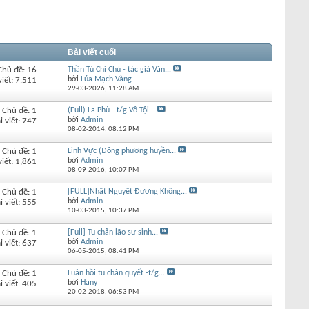
Bài viết cuối
Chủ đề: 16
Thần Tú Chi Chủ - tác giả Văn...
bởi
Lúa Mạch Vàng
viết: 7,511
29-03-2026,
11:28 AM
Chủ đề: 1
(Full) La Phù - t/g Vô Tội...
bởi
Admin
i viết: 747
08-02-2014,
08:12 PM
Chủ đề: 1
Linh Vực (Đông phương huyền...
bởi
Admin
viết: 1,861
08-09-2016,
10:07 PM
Chủ đề: 1
[FULL]Nhật Nguyệt Đương Không...
bởi
Admin
i viết: 555
10-03-2015,
10:37 PM
Chủ đề: 1
[Full] Tu chân lão sư sinh...
bởi
Admin
i viết: 637
06-05-2015,
08:41 PM
Chủ đề: 1
Luân hồi tu chân quyết -t/g...
bởi
Hany
i viết: 405
20-02-2018,
06:53 PM