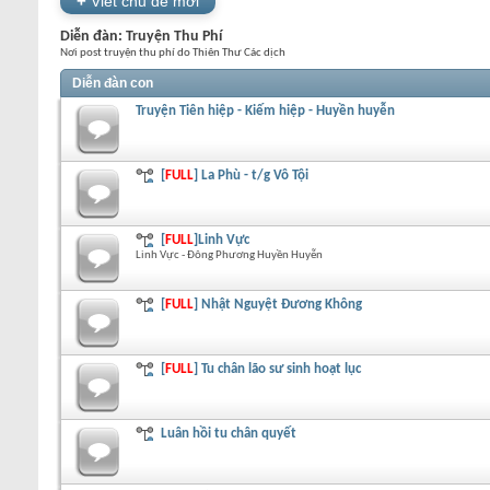
+
Viết chủ đề mới
Diễn đàn:
Truyện Thu Phí
Nơi post truyện thu phí do Thiên Thư Các dịch
Diễn đàn con
Truyện Tiên hiệp - Kiếm hiệp - Huyền huyễn
[
FULL
] La Phù - t/g Vô Tội
[
FULL
]Linh Vực
Linh Vực - Đông Phương Huyền Huyễn
[
FULL
] Nhật Nguyệt Đương Không
[
FULL
] Tu chân lão sư sinh hoạt lục
Luân hồi tu chân quyết