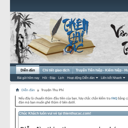
Diễn đàn
Chi tiết giao dịch
Truyện Tiên hiệp - Kiếm hiệp - 
Bài gửi hôm nay
Hỏi - Đáp
Lịch
Hoạt động Diễn đàn
Liên kết Nhanh
Diễn đàn
Truyện Thu Phí
Nếu đây là chuyến thăm đầu tiên của bạn, hãy chắc chắn kiểm tra
FAQ
bằng cá
đàn mà bạn muốn ghé thăm ở bên dưới.
Chúc Khách luôn vui vẻ tại thienthucac.com!