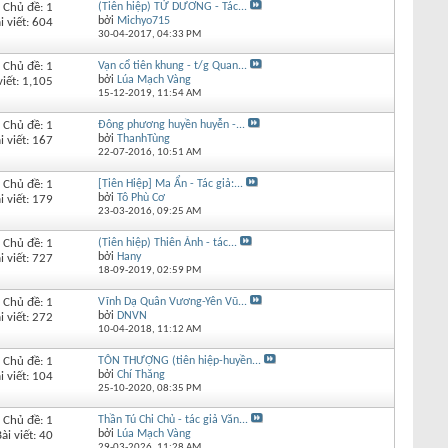
Chủ đề: 1
(Tiên hiệp) TỬ DƯƠNG - Tác...
bởi
Michyo715
i viết: 604
30-04-2017,
04:33 PM
Chủ đề: 1
Vạn cổ tiên khung - t/g Quan...
bởi
Lúa Mạch Vàng
viết: 1,105
15-12-2019,
11:54 AM
Chủ đề: 1
Đông phương huyền huyễn -...
bởi
ThanhTùng
i viết: 167
22-07-2016,
10:51 AM
Chủ đề: 1
[Tiên Hiệp] Ma Ẩn - Tác giả:...
bởi
Tô Phù Cơ
i viết: 179
23-03-2016,
09:25 AM
Chủ đề: 1
(Tiên hiệp) Thiên Ảnh - tác...
bởi
Hany
i viết: 727
18-09-2019,
02:59 PM
Chủ đề: 1
Vĩnh Dạ Quân Vương-Yên Vũ...
bởi
DNVN
i viết: 272
10-04-2018,
11:12 AM
Chủ đề: 1
TÔN THƯỢNG (tiên hiệp-huyền...
bởi
Chí Thăng
i viết: 104
25-10-2020,
08:35 PM
Chủ đề: 1
Thần Tú Chi Chủ - tác giả Văn...
bởi
Lúa Mạch Vàng
ài viết: 40
29-03-2026,
11:28 AM