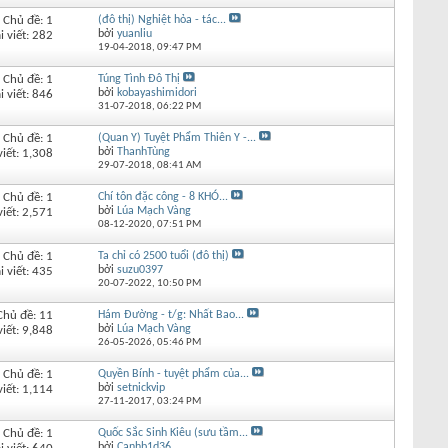
Chủ đề: 1
(đô thị) Nghiệt hỏa - tác...
bởi
yuanliu
i viết: 282
19-04-2018,
09:47 PM
Chủ đề: 1
Túng Tình Đô Thị
bởi
kobayashimidori
i viết: 846
31-07-2018,
06:22 PM
Chủ đề: 1
(Quan Y) Tuyệt Phẩm Thiên Y -...
bởi
ThanhTùng
viết: 1,308
29-07-2018,
08:41 AM
Chủ đề: 1
Chí tôn đặc công - 8 KHÓ...
bởi
Lúa Mạch Vàng
viết: 2,571
08-12-2020,
07:51 PM
Chủ đề: 1
Ta chỉ có 2500 tuổi (đô thị)
bởi
suzu0397
i viết: 435
20-07-2022,
10:50 PM
Chủ đề: 11
Hám Đường - t/g: Nhất Bao...
bởi
Lúa Mạch Vàng
viết: 9,848
26-05-2026,
05:46 PM
Chủ đề: 1
Quyền Bính - tuyệt phẩm của...
bởi
setnickvip
viết: 1,114
27-11-2017,
03:24 PM
Chủ đề: 1
Quốc Sắc Sinh Kiêu (sưu tầm...
bởi
Canhb1d36