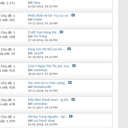
bởi
Hany
viết: 1,371
23-02-2022,
09:31 PM
Chủ đề: 1
Nhất phẩm kỳ tài- t/g Lục sự...
bởi
lockhe
i viết: 305
14-11-2015,
01:26 AM
Chủ đề: 1
[Full] Toàn Năng Khí...
bởi
Chí Thăng
i viết: 508
27-10-2016,
05:00 PM
Chủ đề: 1
Băng Sơn Mỹ Nữ Lão Bà -...
bởi
susu96
ài viết: 19
25-10-2016,
04:22 PM
Chủ đề: 1
Giáo Y Ngây Thơ Tác giả: Sao...
bởi
setnickvip
i viết: 910
28-01-2017,
07:20 PM
Chủ đề: 1
Học sinh chi tu chân cuồng...
bởi
Minhdiem86
i viết: 926
19-11-2018,
01:31 PM
Chủ đề: 1
Một đêm thành hoan - tg Bố...
bởi
setnickvip
i viết: 478
05-11-2017,
09:59 PM
Chủ đề: 1
Hộ Hoa Trạng Nguyên - Tgi:...
bởi
Lúa Mạch Vàng
viết: 1,599
01-02-2018,
10:22 PM