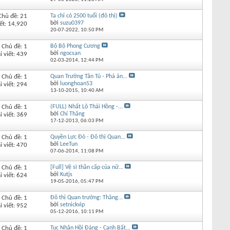
Chủ đề: 21
Ta chỉ có 2500 tuổi (đô thị)
bởi
suzu0397
iết: 14,920
20-07-2022,
10:50 PM
Chủ đề: 1
Bộ Bộ Phong Cương
bởi
ngocsan
i viết: 439
02-03-2014,
12:44 PM
Chủ đề: 1
Quan Trường Tân Tú - Phá án...
bởi
luonghoan53
i viết: 294
13-10-2015,
10:40 AM
Chủ đề: 1
(FULL) Nhất Lộ Thải Hồng -...
bởi
Chí Thăng
i viết: 369
17-12-2013,
06:03 PM
Chủ đề: 1
Quyền Lực Đỏ - Đô thị Quan...
bởi
LeeTun
i viết: 470
07-06-2014,
11:08 PM
Chủ đề: 1
[Full] Vệ sĩ thần cấp của nữ...
bởi
Kutjs
i viết: 624
19-05-2016,
05:47 PM
Chủ đề: 1
Đô thị Quan trường: Thăng...
bởi
setnickvip
i viết: 952
05-12-2016,
10:11 PM
Chủ đề: 1
Tục Nhân Hồi Đáng - Canh Bất...