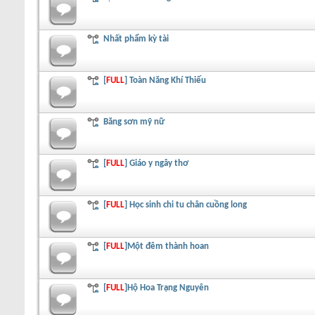
Nhất phẩm kỳ tài
[
FULL
] Toàn Năng Khí Thiếu
Băng sơn mỹ nữ
[
FULL
] Giáo y ngây thơ
[
FULL
] Học sinh chi tu chân cuồng long
[
FULL
]Một đêm thành hoan
[
FULL
]Hộ Hoa Trạng Nguyên