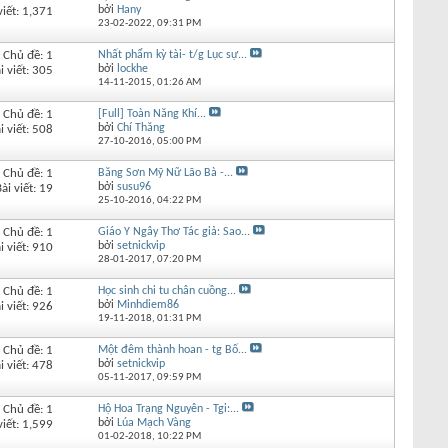
bởi
Hany
viết: 1,371
23-02-2022,
09:31 PM
Chủ đề: 1
Nhất phẩm kỳ tài- t/g Lục sự...
bởi
lockhe
i viết: 305
14-11-2015,
01:26 AM
Chủ đề: 1
[Full] Toàn Năng Khí...
bởi
Chí Thăng
i viết: 508
27-10-2016,
05:00 PM
Chủ đề: 1
Băng Sơn Mỹ Nữ Lão Bà -...
bởi
susu96
ài viết: 19
25-10-2016,
04:22 PM
Chủ đề: 1
Giáo Y Ngây Thơ Tác giả: Sao...
bởi
setnickvip
i viết: 910
28-01-2017,
07:20 PM
Chủ đề: 1
Học sinh chi tu chân cuồng...
bởi
Minhdiem86
i viết: 926
19-11-2018,
01:31 PM
Chủ đề: 1
Một đêm thành hoan - tg Bố...
bởi
setnickvip
i viết: 478
05-11-2017,
09:59 PM
Chủ đề: 1
Hộ Hoa Trạng Nguyên - Tgi:...
bởi
Lúa Mạch Vàng
viết: 1,599
01-02-2018,
10:22 PM