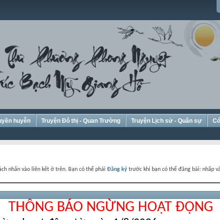
Huyền huyễn
Truyện Đô thị - Quan Trường
Truyện Lịch sử - Quân sự
Có
ch nhấn vào liên kết ở trên. Bạn có thể phải
Đăng ký
trước khi bạn có thể đăng bài: nhấp và
THÔNG BÁO NGỪNG HOẠT ĐỘNG