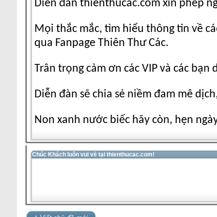
Diễn đàn thienthucac.com xin phép n
Mọi thắc mắc, tìm hiểu thông tin về cá
qua Fanpage Thiên Thư Các.
Trân trọng cảm ơn các VIP và các bạn 
Diễn đàn sẽ chia sẻ niềm đam mê dịch,
Non xanh nước biếc hãy còn, hẹn ngày 
Chúc Khách luôn vui vẻ tại thienthucac.com!