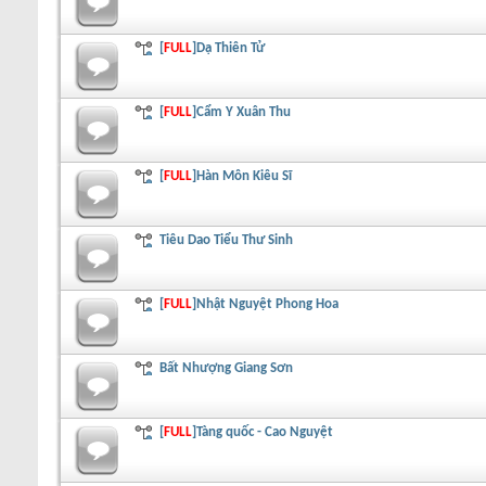
[
FULL
]Dạ Thiên Tử
[
FULL
]Cẩm Y Xuân Thu
[
FULL
]Hàn Môn Kiêu Sĩ
Tiêu Dao Tiểu Thư Sinh
[
FULL
]Nhật Nguyệt Phong Hoa
Bất Nhượng Giang Sơn
[
FULL
]Tàng quốc - Cao Nguyệt