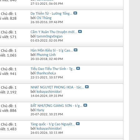
i viết: 640
27-11-2021,
06:05 PM
Chủ đề: 1
Dạ Thiên Tử - Lưỡng Tống...
bởi
Chí Thăng
i viết: 828
26-10-2016,
09:46 PM
Chủ đề: 1
Cẩm Y Xuân Thu (truyện mới...
bởi
tamm0ngv0ngan
i viết: 571
01-03-2022,
02:05 PM
Chủ đề: 1
Hàn Môn Kiêu Sĩ - t/g Cao...
bởi
Phương Linh
viết: 1,065
20-10-2018,
02:40 PM
Chủ đề: 1
Tiểu Dao Tiểu Thư Sinh - Tg...
bởi
thanhcohoLa
i viết: 941
22-11-2021,
10:57 PM
Chủ đề: 1
NHẬT NGUYỆT PHONG HOA - tác...
bởi
kobayashimidori
viết: 2,192
14-04-2024,
09:31 PM
Chủ đề: 1
BẤT NHƯỢNG GIANG SƠN - t/g...
bởi
Hany
i viết: 886
20-07-2022,
10:21 PM
Chủ đề: 1
Tàng quốc - t/g Cao Nguyệt...
bởi
kobayashimidori
viết: 1,483
26-01-2026,
10:11 AM