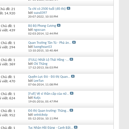
Chủ đề: 21
Ta chỉ có 2500 tuổi (đô thị)
bởi
suzu0397
iết: 14,920
20-07-2022,
10:50 PM
Chủ đề: 1
Bộ Bộ Phong Cương
bởi
ngocsan
i viết: 439
02-03-2014,
12:44 PM
Chủ đề: 1
Quan Trường Tân Tú - Phá án...
bởi
luonghoan53
i viết: 294
13-10-2015,
10:40 AM
Chủ đề: 1
(FULL) Nhất Lộ Thải Hồng -...
bởi
Chí Thăng
i viết: 369
17-12-2013,
06:03 PM
Chủ đề: 1
Quyền Lực Đỏ - Đô thị Quan...
bởi
LeeTun
i viết: 470
07-06-2014,
11:08 PM
Chủ đề: 1
[Full] Vệ sĩ thần cấp của nữ...
bởi
Kutjs
i viết: 624
19-05-2016,
05:47 PM
Chủ đề: 1
Đô thị Quan trường: Thăng...
bởi
setnickvip
i viết: 952
05-12-2016,
10:11 PM
Chủ đề: 1
Tục Nhân Hồi Đáng - Canh Bất...