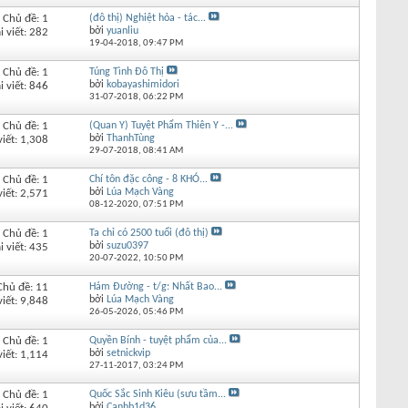
Chủ đề: 1
(đô thị) Nghiệt hỏa - tác...
bởi
yuanliu
i viết: 282
19-04-2018,
09:47 PM
Chủ đề: 1
Túng Tình Đô Thị
bởi
kobayashimidori
i viết: 846
31-07-2018,
06:22 PM
Chủ đề: 1
(Quan Y) Tuyệt Phẩm Thiên Y -...
bởi
ThanhTùng
viết: 1,308
29-07-2018,
08:41 AM
Chủ đề: 1
Chí tôn đặc công - 8 KHÓ...
bởi
Lúa Mạch Vàng
viết: 2,571
08-12-2020,
07:51 PM
Chủ đề: 1
Ta chỉ có 2500 tuổi (đô thị)
bởi
suzu0397
i viết: 435
20-07-2022,
10:50 PM
Chủ đề: 11
Hám Đường - t/g: Nhất Bao...
bởi
Lúa Mạch Vàng
viết: 9,848
26-05-2026,
05:46 PM
Chủ đề: 1
Quyền Bính - tuyệt phẩm của...
bởi
setnickvip
viết: 1,114
27-11-2017,
03:24 PM
Chủ đề: 1
Quốc Sắc Sinh Kiêu (sưu tầm...
bởi
Canhb1d36