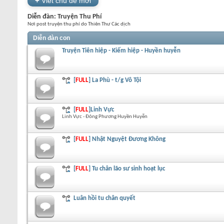
+
Viết chủ đề mới
Diễn đàn:
Truyện Thu Phí
Nơi post truyện thu phí do Thiên Thư Các dịch
Diễn đàn con
Truyện Tiên hiệp - Kiếm hiệp - Huyền huyễn
[
FULL
] La Phù - t/g Vô Tội
[
FULL
]Linh Vực
Linh Vực - Đông Phương Huyền Huyễn
[
FULL
] Nhật Nguyệt Đương Không
[
FULL
] Tu chân lão sư sinh hoạt lục
Luân hồi tu chân quyết