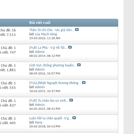
Bài viết cuối
Chủ đề: 16
Thần Tú Chi Chủ - tác giả Văn...
bởi
Lúa Mạch Vàng
viết: 7,511
29-03-2026,
11:28 AM
Chủ đề: 1
(Full) La Phù - t/g Vô Tội...
bởi
Admin
i viết: 747
08-02-2014,
08:12 PM
Chủ đề: 1
Linh Vực (Đông phương huyền...
bởi
Admin
viết: 1,861
08-09-2016,
10:07 PM
Chủ đề: 1
[FULL]Nhật Nguyệt Đương Không...
bởi
Admin
i viết: 555
10-03-2015,
10:37 PM
Chủ đề: 1
[Full] Tu chân lão sư sinh...
bởi
Admin
i viết: 637
06-05-2015,
08:41 PM
Chủ đề: 1
Luân hồi tu chân quyết -t/g...
bởi
Hany
i viết: 405
20-02-2018,
06:53 PM