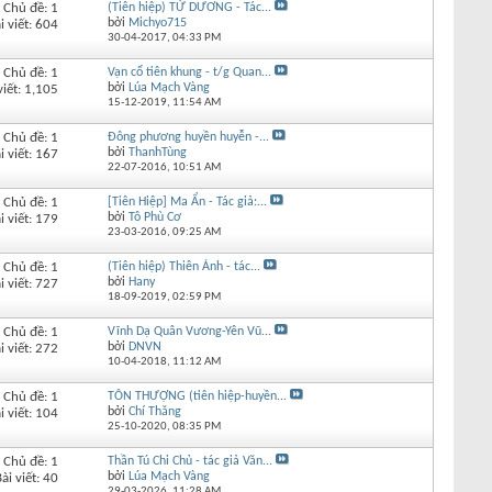
Chủ đề: 1
(Tiên hiệp) TỬ DƯƠNG - Tác...
bởi
Michyo715
i viết: 604
30-04-2017,
04:33 PM
Chủ đề: 1
Vạn cổ tiên khung - t/g Quan...
bởi
Lúa Mạch Vàng
viết: 1,105
15-12-2019,
11:54 AM
Chủ đề: 1
Đông phương huyền huyễn -...
bởi
ThanhTùng
i viết: 167
22-07-2016,
10:51 AM
Chủ đề: 1
[Tiên Hiệp] Ma Ẩn - Tác giả:...
bởi
Tô Phù Cơ
i viết: 179
23-03-2016,
09:25 AM
Chủ đề: 1
(Tiên hiệp) Thiên Ảnh - tác...
bởi
Hany
i viết: 727
18-09-2019,
02:59 PM
Chủ đề: 1
Vĩnh Dạ Quân Vương-Yên Vũ...
bởi
DNVN
i viết: 272
10-04-2018,
11:12 AM
Chủ đề: 1
TÔN THƯỢNG (tiên hiệp-huyền...
bởi
Chí Thăng
i viết: 104
25-10-2020,
08:35 PM
Chủ đề: 1
Thần Tú Chi Chủ - tác giả Văn...
bởi
Lúa Mạch Vàng
ài viết: 40
29-03-2026,
11:28 AM