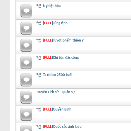
Nghiệt hỏa
[
FULL
]Túng tình
[
FULL
]Tuyệt phẩm thiên y
[
FULL
]Chí tôn đặc công
Ta chỉ có 2500 tuổi
Truyện Lịch sử - Quân sự
[
FULL
]Quyền Bính
[
FULL
]Quốc sắc sinh kiêu