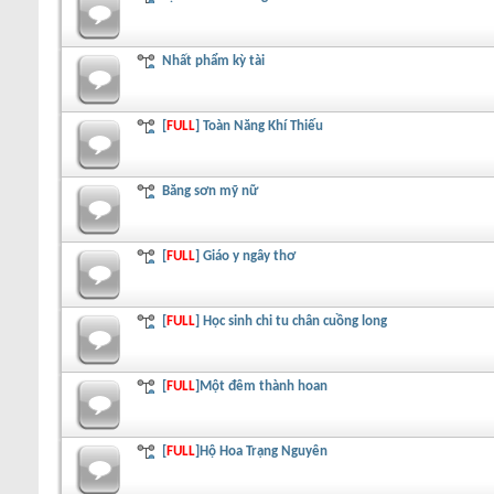
Nhất phẩm kỳ tài
[
FULL
] Toàn Năng Khí Thiếu
Băng sơn mỹ nữ
[
FULL
] Giáo y ngây thơ
[
FULL
] Học sinh chi tu chân cuồng long
[
FULL
]Một đêm thành hoan
[
FULL
]Hộ Hoa Trạng Nguyên