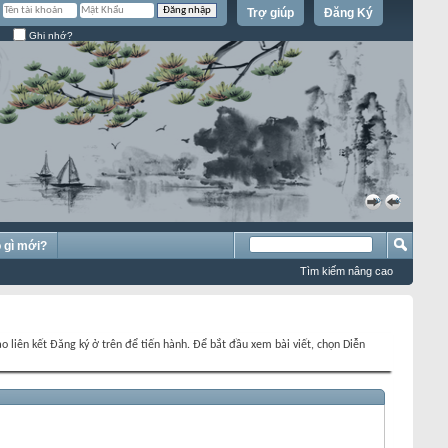
Trợ giúp
Đăng Ký
Ghi nhớ?
»
«
 gì mới?
Tìm kiếm nâng cao
o liên kết Đăng ký ở trên để tiến hành. Để bắt đầu xem bài viết, chọn Diễn