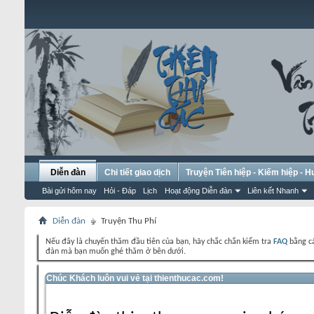
Diễn đàn
Chi tiết giao dịch
Truyện Tiên hiệp - Kiếm hiệp - 
Bài gửi hôm nay
Hỏi - Đáp
Lịch
Hoạt động Diễn đàn
Liên kết Nhanh
Diễn đàn
Truyện Thu Phí
Nếu đây là chuyến thăm đầu tiên của bạn, hãy chắc chắn kiểm tra
FAQ
bằng cá
đàn mà bạn muốn ghé thăm ở bên dưới.
Chúc Khách luôn vui vẻ tại thienthucac.com!