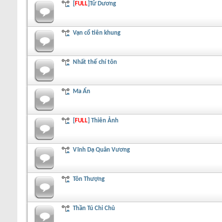
[
FULL
]Tử Dương
Vạn cổ tiên khung
Nhất thế chí tôn
Ma Ẩn
[
FULL
] Thiên Ảnh
Vĩnh Dạ Quân Vương
Tôn Thượng
Thần Tú Chi Chủ