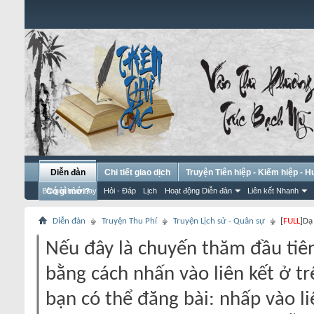
Diễn đàn
Chi tiết giao dịch
Truyện Tiên hiệp - Kiếm hiệp - 
Bài gửi hôm nay
Có gì mới?
Hỏi - Đáp
Lịch
Hoạt động Diễn đàn
Liên kết Nhanh
Diễn đàn
Truyện Thu Phí
Truyện Lịch sử - Quân sự
[
FULL
]Dạ
Nếu đây là chuyến thăm đầu tiên
bằng cách nhấn vào liên kết ở tr
bạn có thể đăng bài: nhấp vào li