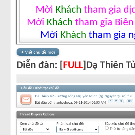
Mời
Khách
tham gia dị
Mời
Khách
tham gia Biên
Mời
Khách
tham gia ng
+
Viết chủ đề mới
Diễn đàn:
[
FULL
]Dạ Thiên T
Tiêu đề
/
Khởi tạo chủ đề
Dạ Thiên Tử - Lưỡng Tống Nguyên Minh (tg: Nguyệt Quan) full
1
2
3
...
83
Bắt đầu bởi
thanhcohoLa
‎, 09-11-2014 06:53 AM
+
Viết chủ đề mới
Thread Display Options
Xem chủ đề từ
Phân loại chủ đề:
Sắp xếp chủ đề th
Thứ tự tăng dầ