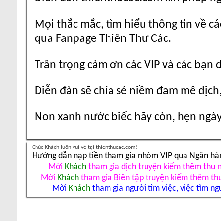
Mọi thắc mắc, tìm hiểu thông tin về cá
qua Fanpage Thiên Thư Các.
Trân trọng cảm ơn các VIP và các bạn 
Diễn đàn sẽ chia sẻ niềm đam mê dịch,
Non xanh nước biếc hãy còn, hẹn ngày 
Chúc Khách luôn vui vẻ tại thienthucac.com!
Hướng dẫn nạp tiền tham gia nhóm VIP qua Ngân hà
Mời
Khách
tham gia dịch truyện kiếm thêm thu 
Mời
Khách
tham gia Biên tập truyện kiếm thêm th
Mời
Khách
tham gia người tìm việc, việc tìm ng