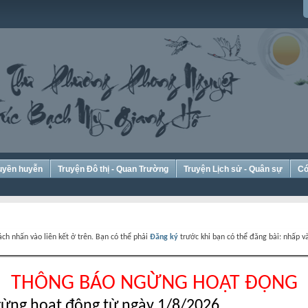
Huyền huyễn
Truyện Đô thị - Quan Trường
Truyện Lịch sử - Quân sự
Có
ch nhấn vào liên kết ở trên. Bạn có thể phải
Đăng ký
trước khi bạn có thể đăng bài: nhấp và
THÔNG BÁO NGỪNG HOẠT ĐỘNG
ừng hoạt động từ ngày 1/8/2026.