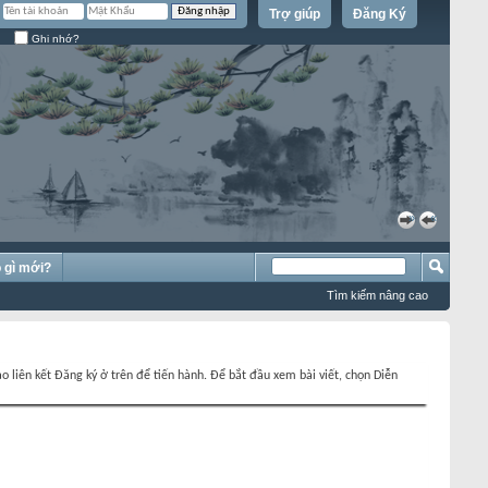
Trợ giúp
Đăng Ký
Ghi nhớ?
»
«
 gì mới?
Tìm kiếm nâng cao
o liên kết Đăng ký ở trên để tiến hành. Để bắt đầu xem bài viết, chọn Diễn