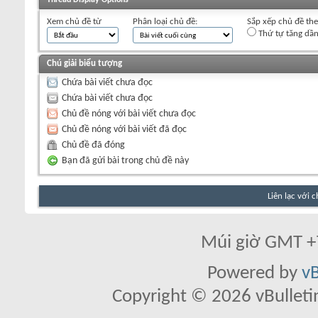
+
Viết chủ đề mới
Xem chủ đề từ
Phân loại chủ đề:
Sắp xếp chủ đề th
Thứ tự tăng dầ
Chú giải biểu tượng
Chứa bài viết chưa đọc
Chứa bài viết chưa đọc
Chủ đề nóng với bài viết chưa đọc
Chủ đề nóng với bài viết đã đọc
Chủ đề đã đóng
Bạn đã gửi bài trong chủ đề này
Liên lạc với 
Múi giờ GMT +7
Powered by
vB
Copyright © 2026 vBulletin 