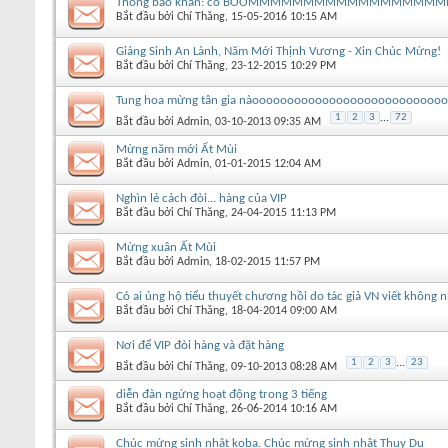
Thông báo khẩn: có BOOMMMMMMMMMMMMMMMMM
Bắt đầu bởi
Chí Thăng
‎, 15-05-2016 10:15 AM
Giáng Sinh An Lành, Năm Mới Thịnh Vương - Xin Chúc Mừng!
Bắt đầu bởi
Chí Thăng
‎, 23-12-2015 10:29 PM
Tung hoa mừng tân gia nàooooooooooooooooooooooooooo
1
2
3
...
72
Bắt đầu bởi
Admin
‎, 03-10-2013 09:35 AM
Mừng năm mới Ất Mùi
Bắt đầu bởi
Admin
‎, 01-01-2015 12:04 AM
Nghìn lẻ cách đòi... hàng của VIP
Bắt đầu bởi
Chí Thăng
‎, 24-04-2015 11:13 PM
Mừng xuân Ất Mùi
Bắt đầu bởi
Admin
‎, 18-02-2015 11:57 PM
Có ai ủng hộ tiểu thuyết chương hồi do tác giả VN viết không n
Bắt đầu bởi
Chí Thăng
‎, 18-04-2014 09:00 AM
Nơi để VIP đòi hàng và đặt hàng
1
2
3
...
23
Bắt đầu bởi
Chí Thăng
‎, 09-10-2013 08:28 AM
diễn đàn ngừng hoạt động trong 3 tiếng
Bắt đầu bởi
Chí Thăng
‎, 26-06-2014 10:16 AM
Chúc mừng sinh nhật koba. Chúc mừng sinh nhật Thụy Du