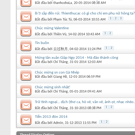
Bắt đầu bởi
thanhcohoLa
‎, 20-05-2014 08:38 AM
8/3 sắp đến rùi. Thienthucac có gì cho chị em phụ nữ hông ta?
1
2
3
Bắt đầu bởi
Phạm Túc Tú
‎, 06-03-2014 10:55 AM
Chúc mừng Valentine
1
2
Bắt đầu bởi
Thiên Vũ
‎, 14-02-2014 10:43 AM
Tin buồn
1
2
Bắt đầu bởi
云过秋月
‎, 04-02-2014 11:24 PM
Mừng tân xuân Giáp Ngọ 2014 - Mã đáo thành công
Bắt đầu bởi
Chí Thăng
‎, 31-01-2014 12:03 AM
Chúc mừng sn con Gà Nhép
Bắt đầu bởi
Giang Hồ
‎, 12-01-2014 06:59 PM
Chúc mừng sinh nhật!
Bắt đầu bởi
Chí Thăng
‎, 05-01-2014 09:41 AM
Trữ tình ngoại... dịch (thơ ca, hò vè, văn vẻ, ảnh ọt, nhạc nhẽo..
1
2
Bắt đầu bởi
Chí Thăng
‎, 31-10-2013 08:38 PM
Tiễn 2013 đón 2014
1
2
Bắt đầu bởi
Admin
‎, 31-12-2013 11:55 PM
Thread Display Options