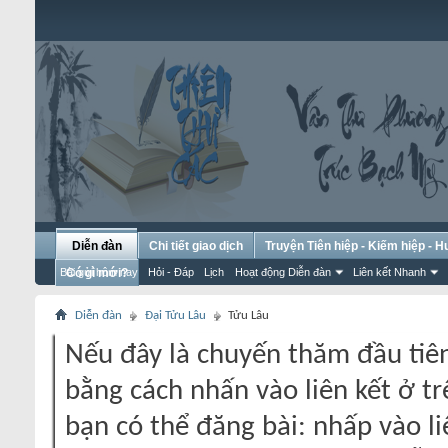
Diễn đàn
Chi tiết giao dịch
Truyện Tiên hiệp - Kiếm hiệp - 
Bài gửi hôm nay
Có gì mới?
Hỏi - Đáp
Lịch
Hoạt động Diễn đàn
Liên kết Nhanh
Diễn đàn
Đại Tửu Lâu
Tửu Lâu
Nếu đây là chuyến thăm đầu tiên
bằng cách nhấn vào liên kết ở tr
bạn có thể đăng bài: nhấp vào li