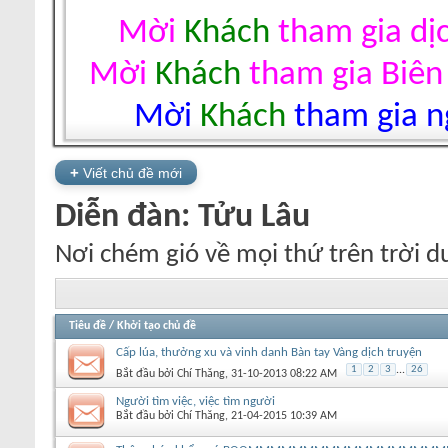
Mời
Khách
tham gia dị
Mời
Khách
tham gia Biên
Mời
Khách
tham gia ng
+
Viết chủ đề mới
Diễn đàn:
Tửu Lâu
Nơi chém gió về mọi thứ trên trời d
Tiêu đề
/
Khởi tạo chủ đề
Cấp lúa, thưởng xu và vinh danh Bàn tay Vàng dịch truyện
1
2
3
...
26
Bắt đầu bởi
Chí Thăng
‎, 31-10-2013 08:22 AM
Người tìm việc, việc tìm người
Bắt đầu bởi
Chí Thăng
‎, 21-04-2015 10:39 AM