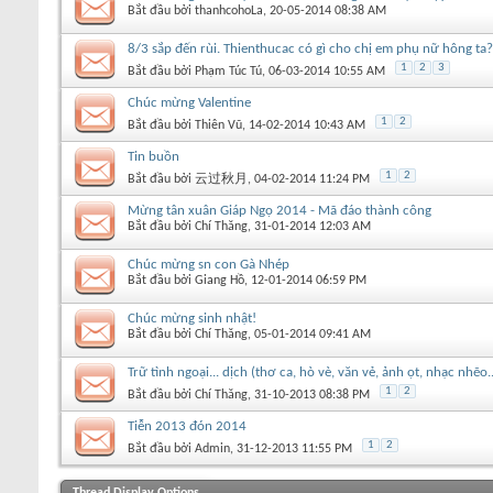
Bắt đầu bởi
thanhcohoLa
‎, 20-05-2014 08:38 AM
8/3 sắp đến rùi. Thienthucac có gì cho chị em phụ nữ hông ta?
1
2
3
Bắt đầu bởi
Phạm Túc Tú
‎, 06-03-2014 10:55 AM
Chúc mừng Valentine
1
2
Bắt đầu bởi
Thiên Vũ
‎, 14-02-2014 10:43 AM
Tin buồn
1
2
Bắt đầu bởi
云过秋月
‎, 04-02-2014 11:24 PM
Mừng tân xuân Giáp Ngọ 2014 - Mã đáo thành công
Bắt đầu bởi
Chí Thăng
‎, 31-01-2014 12:03 AM
Chúc mừng sn con Gà Nhép
Bắt đầu bởi
Giang Hồ
‎, 12-01-2014 06:59 PM
Chúc mừng sinh nhật!
Bắt đầu bởi
Chí Thăng
‎, 05-01-2014 09:41 AM
Trữ tình ngoại... dịch (thơ ca, hò vè, văn vẻ, ảnh ọt, nhạc nhẽo..
1
2
Bắt đầu bởi
Chí Thăng
‎, 31-10-2013 08:38 PM
Tiễn 2013 đón 2014
1
2
Bắt đầu bởi
Admin
‎, 31-12-2013 11:55 PM
Thread Display Options