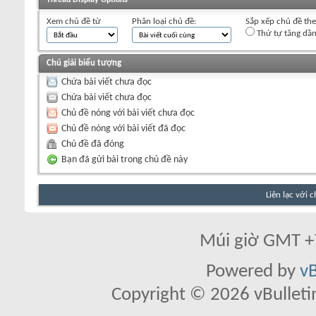
+
Viết chủ đề mới
Xem chủ đề từ
Phân loại chủ đề:
Sắp xếp chủ đề th
Thứ tự tăng dầ
Chú giải biểu tượng
Chứa bài viết chưa đọc
Chứa bài viết chưa đọc
Chủ đề nóng với bài viết chưa đọc
Chủ đề nóng với bài viết đã đọc
Chủ đề đã đóng
Bạn đã gửi bài trong chủ đề này
Liên lạc với 
Múi giờ GMT +7
Powered by
vB
Copyright © 2026 vBulletin 