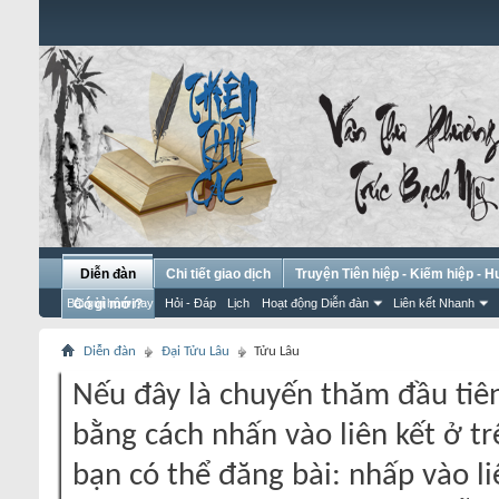
Diễn đàn
Chi tiết giao dịch
Truyện Tiên hiệp - Kiếm hiệp - 
Bài gửi hôm nay
Có gì mới?
Hỏi - Đáp
Lịch
Hoạt động Diễn đàn
Liên kết Nhanh
Diễn đàn
Đại Tửu Lâu
Tửu Lâu
Nếu đây là chuyến thăm đầu tiên
bằng cách nhấn vào liên kết ở tr
bạn có thể đăng bài: nhấp vào li