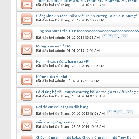
Thông báo khẩn: có BOOMMMMMMMMMMMMMMMMM
Bắt đầu bởi
Chí Thăng
‎, 15-05-2016 10:15 AM
Giáng Sinh An Lành, Năm Mới Thịnh Vương - Xin Chúc Mừng!
Bắt đầu bởi
Chí Thăng
‎, 23-12-2015 10:29 PM
Tung hoa mừng tân gia nàooooooooooooooooooooooooooo
1
2
3
...
72
Bắt đầu bởi
Admin
‎, 03-10-2013 09:35 AM
Mừng năm mới Ất Mùi
Bắt đầu bởi
Admin
‎, 01-01-2015 12:04 AM
Nghìn lẻ cách đòi... hàng của VIP
Bắt đầu bởi
Chí Thăng
‎, 24-04-2015 11:13 PM
Mừng xuân Ất Mùi
Bắt đầu bởi
Admin
‎, 18-02-2015 11:57 PM
Có ai ủng hộ tiểu thuyết chương hồi do tác giả VN viết không n
Bắt đầu bởi
Chí Thăng
‎, 18-04-2014 09:00 AM
Nơi để VIP đòi hàng và đặt hàng
1
2
3
...
23
Bắt đầu bởi
Chí Thăng
‎, 09-10-2013 08:28 AM
diễn đàn ngừng hoạt động trong 3 tiếng
Bắt đầu bởi
Chí Thăng
‎, 26-06-2014 10:16 AM
Chúc mừng sinh nhật koba. Chúc mừng sinh nhật Thụy Du