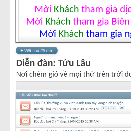
Mời
Khách
tham gia dị
Mời
Khách
tham gia Biên
Mời
Khách
tham gia ng
+
Viết chủ đề mới
Diễn đàn:
Tửu Lâu
Nơi chém gió về mọi thứ trên trời d
Tiêu đề
/
Khởi tạo chủ đề
Cấp lúa, thưởng xu và vinh danh Bàn tay Vàng dịch truyện
1
2
3
...
26
Bắt đầu bởi
Chí Thăng
‎, 31-10-2013 08:22 AM
Người tìm việc, việc tìm người
Bắt đầu bởi
Chí Thăng
‎, 21-04-2015 10:39 AM