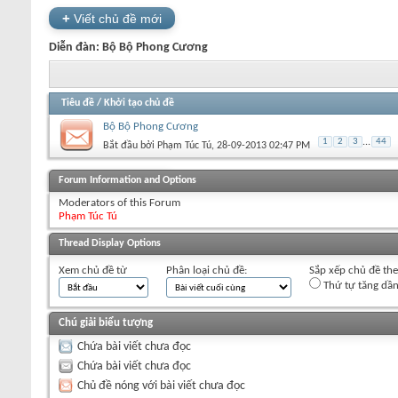
+
Viết chủ đề mới
Diễn đàn:
Bộ Bộ Phong Cương
Tiêu đề
/
Khởi tạo chủ đề
Bộ Bộ Phong Cương
1
2
3
...
44
Bắt đầu bởi
Phạm Túc Tú
‎, 28-09-2013 02:47 PM
+
Viết chủ đề mới
Forum Information and Options
Moderators of this Forum
Phạm Túc Tú
Thread Display Options
Xem chủ đề từ
Phân loại chủ đề:
Sắp xếp chủ đề th
Thứ tự tăng dầ
Chú giải biểu tượng
Chứa bài viết chưa đọc
Chứa bài viết chưa đọc
Chủ đề nóng với bài viết chưa đọc