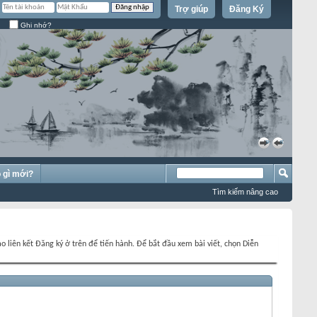
Trợ giúp
Đăng Ký
Ghi nhớ?
»
«
 gì mới?
Tìm kiếm nâng cao
o liên kết Đăng ký ở trên để tiến hành. Để bắt đầu xem bài viết, chọn Diễn