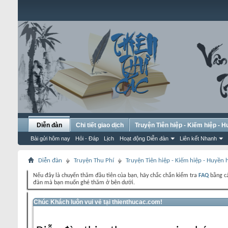
Diễn đàn
Chi tiết giao dịch
Truyện Tiên hiệp - Kiếm hiệp - 
Bài gửi hôm nay
Hỏi - Đáp
Lịch
Hoạt động Diễn đàn
Liên kết Nhanh
Diễn đàn
Truyện Thu Phí
Truyện Tiên hiệp - Kiếm hiệp - Huyền
Nếu đây là chuyến thăm đầu tiên của bạn, hãy chắc chắn kiểm tra
FAQ
bằng cá
đàn mà bạn muốn ghé thăm ở bên dưới.
Chúc Khách luôn vui vẻ tại thienthucac.com!