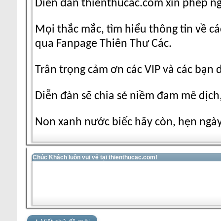
Diễn đàn thienthucac.com xin phép n
Mọi thắc mắc, tìm hiểu thông tin về cá
qua Fanpage Thiên Thư Các.
Trân trọng cảm ơn các VIP và các bạn 
Diễn đàn sẽ chia sẻ niềm đam mê dịch,
Non xanh nước biếc hãy còn, hẹn ngày 
Chúc Khách luôn vui vẻ tại thienthucac.com!