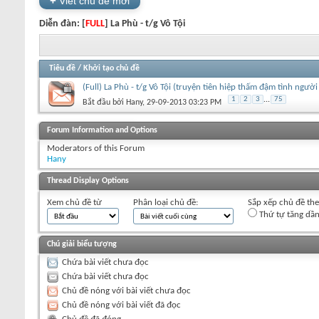
+
Viết chủ đề mới
Diễn đàn:
[
FULL
] La Phù - t/g Vô Tội
Tiêu đề
/
Khởi tạo chủ đề
(Full) La Phù - t/g Vô Tội (truyện tiên hiệp thấm đậm tình người 
1
2
3
...
75
Bắt đầu bởi
Hany
‎, 29-09-2013 03:23 PM
+
Viết chủ đề mới
Forum Information and Options
Moderators of this Forum
Hany
Thread Display Options
Xem chủ đề từ
Phân loại chủ đề:
Sắp xếp chủ đề th
Thứ tự tăng dầ
Chú giải biểu tượng
Chứa bài viết chưa đọc
Chứa bài viết chưa đọc
Chủ đề nóng với bài viết chưa đọc
Chủ đề nóng với bài viết đã đọc