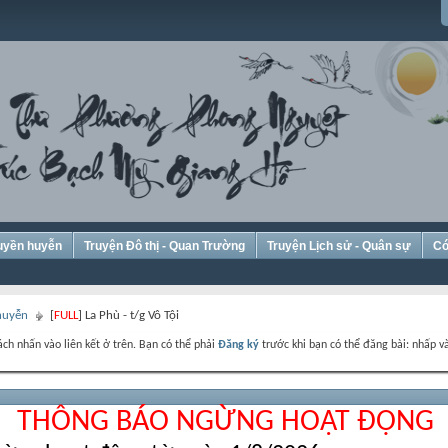
Huyền huyễn
Truyện Đô thị - Quan Trường
Truyện Lịch sử - Quân sự
Có
 huyễn
[
FULL
] La Phù - t/g Vô Tội
ch nhấn vào liên kết ở trên. Bạn có thể phải
Đăng ký
trước khi bạn có thể đăng bài: nhấp và
THÔNG BÁO NGỪNG HOẠT ĐỘNG