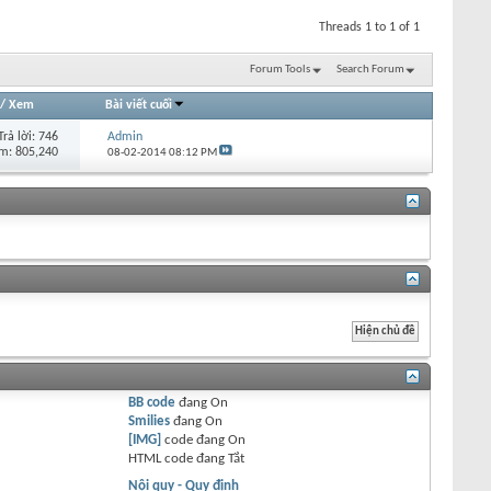
Threads 1 to 1 of 1
Forum Tools
Search Forum
/
Xem
Bài viết cuối
Trả lời:
746
Admin
m: 805,240
08-02-2014
08:12 PM
BB code
đang
On
Smilies
đang
On
[IMG]
code đang
On
HTML code đang
Tắt
Nội quy - Quy định