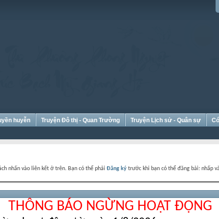
Huyền huyễn
Truyện Đô thị - Quan Trường
Truyện Lịch sử - Quân sự
Có
ch nhấn vào liên kết ở trên. Bạn có thể phải
Đăng ký
trước khi bạn có thể đăng bài: nhấp và
THÔNG BÁO NGỪNG HOẠT ĐỘNG