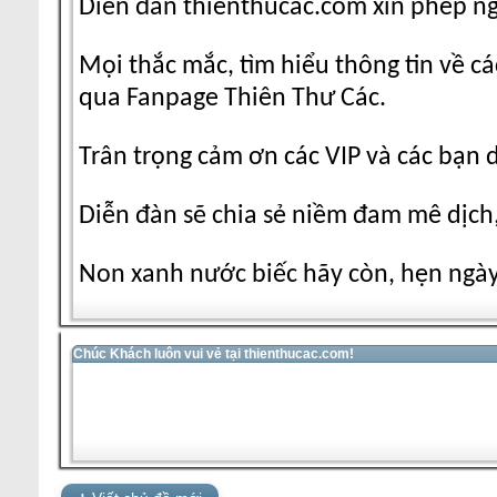
Diễn đàn thienthucac.com xin phép n
Mọi thắc mắc, tìm hiểu thông tin về cá
qua Fanpage Thiên Thư Các.
Trân trọng cảm ơn các VIP và các bạn 
Diễn đàn sẽ chia sẻ niềm đam mê dịch,
Non xanh nước biếc hãy còn, hẹn ngày 
Chúc Khách luôn vui vẻ tại thienthucac.com!