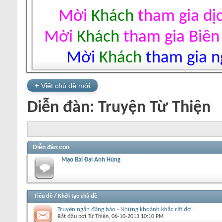
Mời
Khách
tham gia dị
Mời
Khách
tham gia Biên
Mời
Khách
tham gia ng
+
Viết chủ đề mới
Diễn đàn:
Truyện Từ Thiện
Diễn đàn con
Mạo Bài Đại Anh Hùng
Tiêu đề
/
Khởi tạo chủ đề
Truyện ngắn đăng báo - Những khoảnh khắc rất đời
Bắt đầu bởi
Từ Thiện
‎, 06-10-2013 10:10 PM