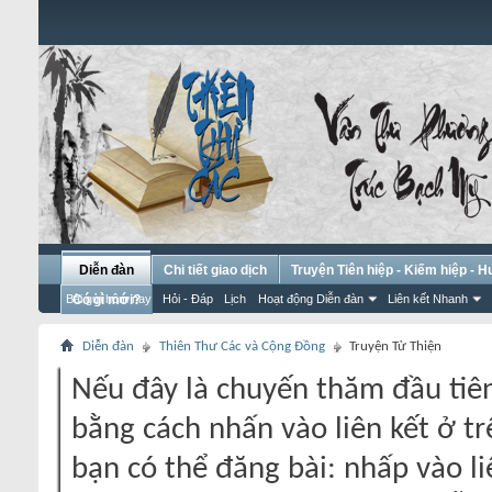
Diễn đàn
Chi tiết giao dịch
Truyện Tiên hiệp - Kiếm hiệp - 
Bài gửi hôm nay
Có gì mới?
Hỏi - Đáp
Lịch
Hoạt động Diễn đàn
Liên kết Nhanh
Diễn đàn
Thiên Thư Các và Cộng Đồng
Truyện Từ Thiện
Nếu đây là chuyến thăm đầu tiên
bằng cách nhấn vào liên kết ở tr
bạn có thể đăng bài: nhấp vào li