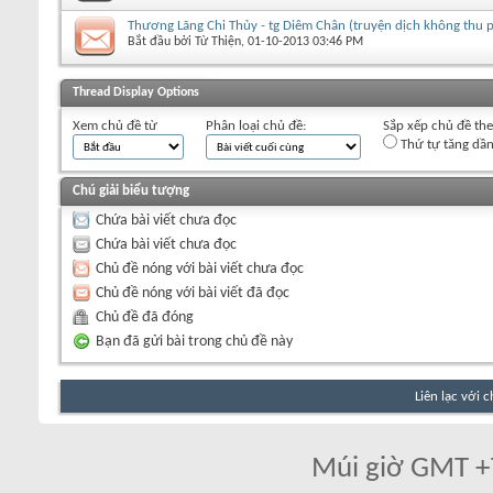
Thương Lãng Chi Thủy - tg Diêm Chân (truyện dịch không thu p
Bắt đầu bởi
Từ Thiện
‎, 01-10-2013 03:46 PM
+
Viết chủ đề mới
Thread Display Options
Xem chủ đề từ
Phân loại chủ đề:
Sắp xếp chủ đề th
Thứ tự tăng dầ
Chú giải biểu tượng
Chứa bài viết chưa đọc
Chứa bài viết chưa đọc
Chủ đề nóng với bài viết chưa đọc
Chủ đề nóng với bài viết đã đọc
Chủ đề đã đóng
Bạn đã gửi bài trong chủ đề này
Liên lạc với 
Múi giờ GMT +7