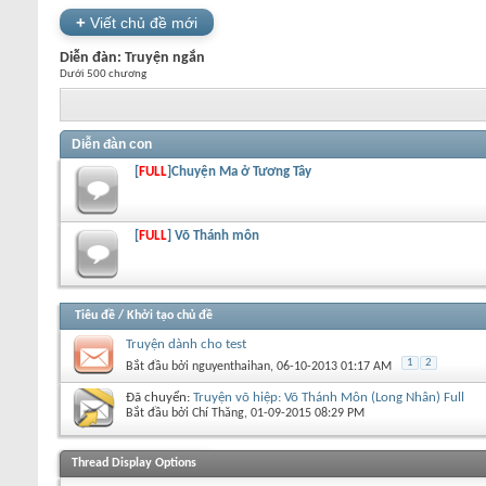
+
Viết chủ đề mới
Diễn đàn:
Truyện ngắn
Dưới 500 chương
Diễn đàn con
[
FULL
]Chuyện Ma ở Tương Tây
[
FULL
] Võ Thánh môn
Tiêu đề
/
Khởi tạo chủ đề
Truyện dành cho test
1
2
Bắt đầu bởi
nguyenthaihan
‎, 06-10-2013 01:17 AM
Đã chuyển:
Truyện võ hiệp: Võ Thánh Môn (Long Nhân) Full
Bắt đầu bởi
Chí Thăng
‎, 01-09-2015 08:29 PM
+
Viết chủ đề mới
Thread Display Options