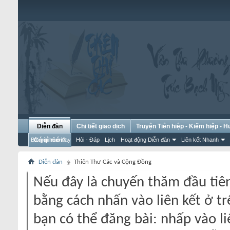
Diễn đàn
Chi tiết giao dịch
Truyện Tiên hiệp - Kiếm hiệp - 
Bài gửi hôm nay
Có gì mới?
Hỏi - Đáp
Lịch
Hoạt động Diễn đàn
Liên kết Nhanh
Diễn đàn
Thiên Thư Các và Cộng Đồng
Nếu đây là chuyến thăm đầu tiên
bằng cách nhấn vào liên kết ở tr
bạn có thể đăng bài: nhấp vào li