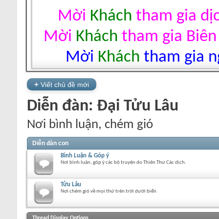
Mời
Khách
tham gia dị
Mời
Khách
tham gia Biên
Mời
Khách
tham gia ng
+
Viết chủ đề mới
Diễn đàn:
Đại Tửu Lâu
Nơi bình luận, chém gió
Diễn đàn con
Bình Luận & Góp ý
Nơi bình luận, góp ý các bộ truyện do Thiên Thư Các dịch.
Tửu Lâu
Nơi chém gió về mọi thứ trên trời dưới biển
+
Viết chủ đề mới
Thread Display Options