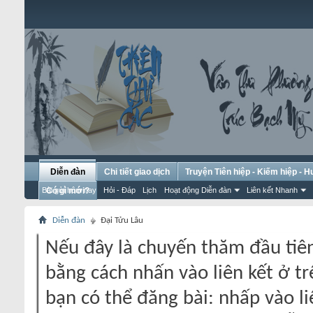
Diễn đàn
Chi tiết giao dịch
Truyện Tiên hiệp - Kiếm hiệp - 
Bài gửi hôm nay
Có gì mới?
Hỏi - Đáp
Lịch
Hoạt động Diễn đàn
Liên kết Nhanh
Diễn đàn
Đại Tửu Lâu
Nếu đây là chuyến thăm đầu tiên
bằng cách nhấn vào liên kết ở tr
bạn có thể đăng bài: nhấp vào li