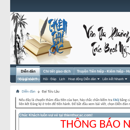
Diễn đàn
Chi tiết giao dịch
Truyện Tiên hiệp - Kiếm hiệp - 
Bài gửi hôm nay
Có gì mới?
Hỏi - Đáp
Lịch
Hoạt động Diễn đàn
Liên kết Nhanh
Diễn đàn
Đại Tửu Lâu
Nếu đây là chuyến thăm đầu tiên của bạn, hãy chắc chắn kiểm tra
FAQ
bằng cá
liên kết Đăng ký ở trên để tiến hành. Để bắt đầu xem bài viết, chọn Diễn đ
Chúc Khách luôn vui vẻ tại thienthucac.com!
THÔNG BÁO 