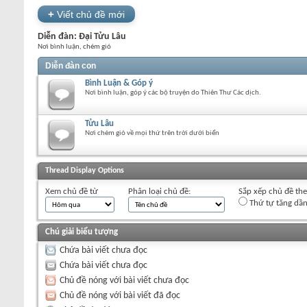
+
Viết chủ đề mới
Diễn đàn:
Đại Tửu Lâu
Nơi bình luận, chém gió
Diễn đàn con
Bình Luận & Góp ý
Nơi bình luận, góp ý các bộ truyện do Thiên Thư Các dịch.
Tửu Lâu
Nơi chém gió về mọi thứ trên trời dưới biển
+
Viết chủ đề mới
Thread Display Options
Xem chủ đề từ
Phân loại chủ đề:
Sắp xếp chủ đề th
Thứ tự tăng dầ
Chú giải biểu tượng
Chứa bài viết chưa đọc
Chứa bài viết chưa đọc
Chủ đề nóng với bài viết chưa đọc
Chủ đề nóng với bài viết đã đọc