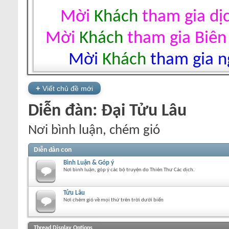
Mời
Khách
tham gia dị
Mời
Khách
tham gia Biên
Mời
Khách
tham gia ng
+
Viết chủ đề mới
Diễn đàn:
Đại Tửu Lâu
Nơi bình luận, chém gió
Diễn đàn con
Bình Luận & Góp ý
Nơi bình luận, góp ý các bộ truyện do Thiên Thư Các dịch.
Tửu Lâu
Nơi chém gió về mọi thứ trên trời dưới biển
+
Viết chủ đề mới
Thread Display Options