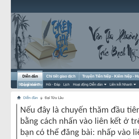
Diễn đàn
Chi tiết giao dịch
Truyện Tiên hiệp - Kiếm hiệp - 
Bài gửi hôm nay
Có gì mới?
Hỏi - Đáp
Lịch
Hoạt động Diễn đàn
Liên kết Nhanh
Diễn đàn
Đại Tửu Lâu
Nếu đây là chuyến thăm đầu tiên
bằng cách nhấn vào liên kết ở tr
bạn có thể đăng bài: nhấp vào li