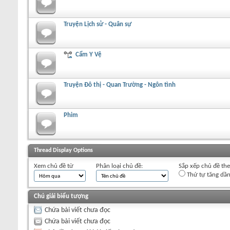
Truyện Lịch sử - Quân sự
Cẩm Y Vệ
Truyện Đô thị - Quan Trường - Ngôn tình
Phim
+
Viết chủ đề mới
Thread Display Options
Xem chủ đề từ
Phân loại chủ đề:
Sắp xếp chủ đề th
Thứ tự tăng dầ
Chú giải biểu tượng
Chứa bài viết chưa đọc
Chứa bài viết chưa đọc