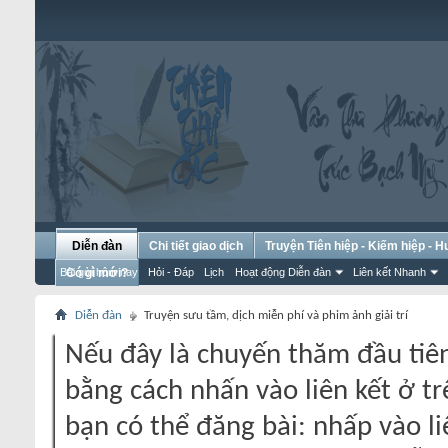
Diễn đàn
Chi tiết giao dịch
Truyện Tiên hiệp - Kiếm hiệp - 
Bài gửi hôm nay
Có gì mới?
Hỏi - Đáp
Lịch
Hoạt động Diễn đàn
Liên kết Nhanh
Diễn đàn
Truyện sưu tầm, dịch miễn phí và phim ảnh giải trí
Nếu đây là chuyến thăm đầu tiên
bằng cách nhấn vào liên kết ở tr
bạn có thể đăng bài: nhấp vào li