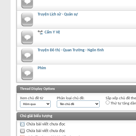
Truyện Lịch sử - Quân sự
Cẩm Y Vệ
Truyện Đô thị - Quan Trường - Ngôn tình
Phim
+
Viết chủ đề mới
Thread Display Options
Xem chủ đề từ
Phân loại chủ đề:
Sắp xếp chủ đề th
Thứ tự tăng dầ
Chú giải biểu tượng
Chứa bài viết chưa đọc
Chứa bài viết chưa đọc