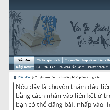
Diễn đàn
Chi tiết giao dịch
Truyện Tiên hiệp - Kiếm hiệp - 
Bài gửi hôm nay
Có gì mới?
Hỏi - Đáp
Lịch
Hoạt động Diễn đàn
Liên kết Nhanh
Diễn đàn
Truyện sưu tầm, dịch miễn phí và phim ảnh giải trí
Nếu đây là chuyến thăm đầu tiên
bằng cách nhấn vào liên kết ở tr
bạn có thể đăng bài: nhấp vào li