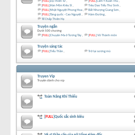
[
FULL
]Dạ Thiên Tử
[
FULL
]Cẩm Y Xuân Thu
[
FULL
]Hàn Môn Kiêu Sĩ
Tiêu Dao Tiểu Thư Sinh
[
FULL
]Nhật Nguyệt Phong Hoa
Bất Nhượng Giang Sơn
[
FULL
]Tàng quốc - Cao Nguyệt
Hám Đường
Tể Chấp Thiên Hạ
Truyện ngắn
Dưới 500 chương
[
FULL
]Chuyện Ma ở Tương Tây
[
FULL
] Võ Thánh môn
Truyện sáng tác
[
FULL
]Tiểu Thần
Trở lại sương mù
Truyen Vip
Truyện dành cho vip
Toàn Năng Khí Thiếu
[
FULL
]Quốc sắc sinh kiêu
Vệ sĩ thần cấp của nữ tổng giám đốc