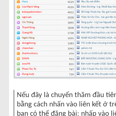
Hany
Yêu cầu set điểm
4529
Lúa Mạch Vàng
Hám Đường - t/g: Nhất Bao H
4526
kobayashimidori
Tể Chấp Thiên Hạ -Tác giả Cusl
4012
ngocsan
Thần Tú Chi Chủ - tác giả Văn 
2028
Chí Thăng
Tàng quốc - t/g Cao Nguyệt (ful
1895
ThanhTùng
Hướng dẫn cách nạp tiền tham
1838
Giang Hồ
Mời VIP thưởng thức các bộ tr
1728
Ngân Hàng
NHẬT NGUYỆT PHONG HOA - tác g
1655
dongphong
TTC triển khai chương trình t
1283
chenchen
admin tst
1043
thanhcohoLa
Ta chỉ có 2500 tuổi (đô thị)
979
DNVN
BẤT NHƯỢNG GIANG SƠN - t/g 
913
susu96
Bàn luận truyện LSQS: Quốc sắc
815
Phạm Túc Tú
Cẩm Y Xuân Thu (từ 501 đến h
767
Dung Judy
Cẩm Y Xuân Thu (truyện mới c
739
Nếu đây là chuyến thăm đầu tiên
bằng cách nhấn vào liên kết ở tr
bạn có thể đăng bài: nhấp vào li