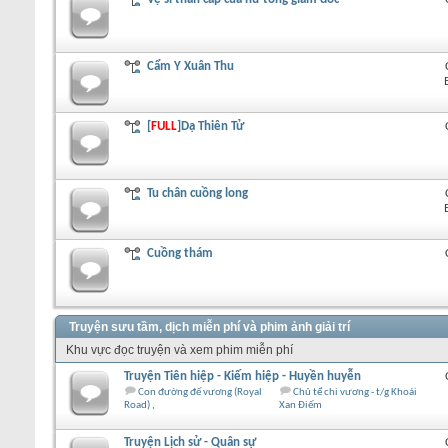
Cẩm Y Xuân Thu
[
FULL
]Dạ Thiên Tử
Tu chân cuồng long
Cuồng thám
Truyện sưu tầm, dịch miễn phí và phim ảnh giải trí
Khu vực đọc truyện và xem phim miễn phí
Truyện Tiên hiệp - Kiếm hiệp - Huyền huyễn
Con đường đế vương (Royal
Chủ tể chi vương - t/g Khoái
Road)
Xan Điếm
Truyện Lịch sử - Quân sự