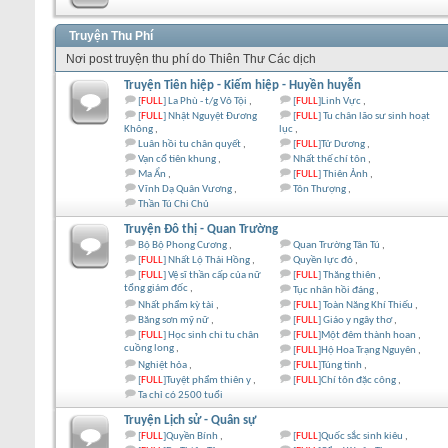
Truyện Thu Phí
Nơi post truyện thu phí do Thiên Thư Các dịch
Truyện Tiên hiệp - Kiếm hiệp - Huyền huyễn
[
FULL
] La Phù - t/g Vô Tội
[
FULL
]Linh Vực
[
FULL
] Nhật Nguyệt Đương
[
FULL
] Tu chân lão sư sinh hoạt
Không
lục
Luân hồi tu chân quyết
[
FULL
]Tử Dương
Vạn cổ tiên khung
Nhất thế chí tôn
Ma Ẩn
[
FULL
] Thiên Ảnh
Vĩnh Dạ Quân Vương
Tôn Thượng
Thần Tú Chi Chủ
Truyện Đô thị - Quan Trường
Bộ Bộ Phong Cương
Quan Trường Tân Tú
[
FULL
] Nhất Lộ Thải Hồng
Quyền lực đỏ
[
FULL
] Vệ sĩ thần cấp của nữ
[
FULL
] Thăng thiên
tổng giám đốc
Tục nhân hồi đáng
Nhất phẩm kỳ tài
[
FULL
] Toàn Năng Khí Thiếu
Băng sơn mỹ nữ
[
FULL
] Giáo y ngây thơ
[
FULL
] Học sinh chi tu chân
[
FULL
]Một đêm thành hoan
cuồng long
[
FULL
]Hộ Hoa Trạng Nguyên
Nghiệt hỏa
[
FULL
]Túng tình
[
FULL
]Tuyệt phẩm thiên y
[
FULL
]Chí tôn đặc công
Ta chỉ có 2500 tuổi
Truyện Lịch sử - Quân sự
[
FULL
]Quyền Bính
[
FULL
]Quốc sắc sinh kiêu