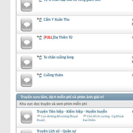
Cẩm Y Xuân Thu
[
FULL
]Dạ Thiên Tử
Tu chân cuồng long
Cuồng thám
Truyện sưu tầm, dịch miễn phí và phim ảnh giải trí
Khu vực đọc truyện và xem phim miễn phí
Truyện Tiên hiệp - Kiếm hiệp - Huyền huyễn
Con đường đế vương (Royal
Chủ tể chi vương - t/g Khoái
Road)
Xan Điếm
Truyện Lịch sử - Quân sự