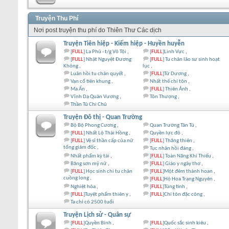
Truyện Thu Phí
Nơi post truyện thu phí do Thiên Thư Các dịch
Truyện Tiên hiệp - Kiếm hiệp - Huyền huyễn
[
FULL
] La Phù - t/g Vô Tội
[
FULL
]Linh Vực
[
FULL
] Nhật Nguyệt Đương
[
FULL
] Tu chân lão sư sinh hoạt
Không
lục
Luân hồi tu chân quyết
[
FULL
]Tử Dương
Vạn cổ tiên khung
Nhất thế chí tôn
Ma Ẩn
[
FULL
] Thiên Ảnh
Vĩnh Dạ Quân Vương
Tôn Thượng
Thần Tú Chi Chủ
Truyện Đô thị - Quan Trường
Bộ Bộ Phong Cương
Quan Trường Tân Tú
[
FULL
] Nhất Lộ Thải Hồng
Quyền lực đỏ
[
FULL
] Vệ sĩ thần cấp của nữ
[
FULL
] Thăng thiên
tổng giám đốc
Tục nhân hồi đáng
Nhất phẩm kỳ tài
[
FULL
] Toàn Năng Khí Thiếu
Băng sơn mỹ nữ
[
FULL
] Giáo y ngây thơ
[
FULL
] Học sinh chi tu chân
[
FULL
]Một đêm thành hoan
cuồng long
[
FULL
]Hộ Hoa Trạng Nguyên
Nghiệt hỏa
[
FULL
]Túng tình
[
FULL
]Tuyệt phẩm thiên y
[
FULL
]Chí tôn đặc công
Ta chỉ có 2500 tuổi
Truyện Lịch sử - Quân sự
[
FULL
]Quyền Bính
[
FULL
]Quốc sắc sinh kiêu