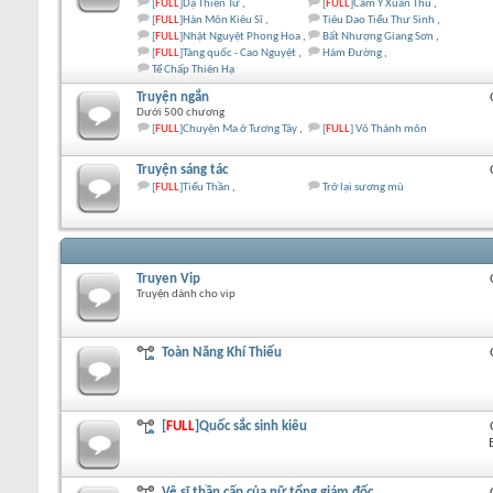
[
FULL
]Dạ Thiên Tử
[
FULL
]Cẩm Y Xuân Thu
[
FULL
]Hàn Môn Kiêu Sĩ
Tiêu Dao Tiểu Thư Sinh
[
FULL
]Nhật Nguyệt Phong Hoa
Bất Nhượng Giang Sơn
[
FULL
]Tàng quốc - Cao Nguyệt
Hám Đường
Tể Chấp Thiên Hạ
Truyện ngắn
Dưới 500 chương
[
FULL
]Chuyện Ma ở Tương Tây
[
FULL
] Võ Thánh môn
Truyện sáng tác
[
FULL
]Tiểu Thần
Trở lại sương mù
Truyen Vip
Truyện dành cho vip
Toàn Năng Khí Thiếu
[
FULL
]Quốc sắc sinh kiêu
Vệ sĩ thần cấp của nữ tổng giám đốc