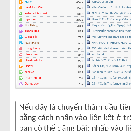
Hany
Yêu cầu set điểm
4529
Lúa Mạch Vàng
Hám Đường - t/g: Nhất Bao H
4526
kobayashimidori
Tể Chấp Thiên Hạ -Tác giả Cusl
4012
ngocsan
Thần Tú Chi Chủ - tác giả Văn 
2028
Chí Thăng
Tàng quốc - t/g Cao Nguyệt (ful
1895
ThanhTùng
Hướng dẫn cách nạp tiền tham
1838
Giang Hồ
Mời VIP thưởng thức các bộ tr
1728
Ngân Hàng
NHẬT NGUYỆT PHONG HOA - tác g
1655
dongphong
TTC triển khai chương trình t
1283
chenchen
admin tst
1043
thanhcohoLa
Ta chỉ có 2500 tuổi (đô thị)
979
DNVN
BẤT NHƯỢNG GIANG SƠN - t/g 
913
susu96
Bàn luận truyện LSQS: Quốc sắc
815
Phạm Túc Tú
Cẩm Y Xuân Thu (từ 501 đến h
767
Dung Judy
Cẩm Y Xuân Thu (truyện mới c
739
Nếu đây là chuyến thăm đầu tiên
bằng cách nhấn vào liên kết ở tr
bạn có thể đăng bài: nhấp vào li