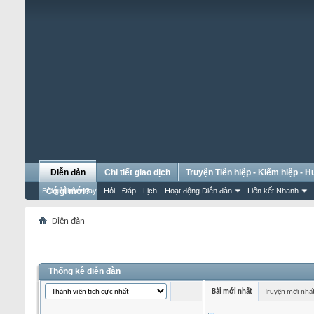
Diễn đàn
Chi tiết giao dịch
Truyện Tiên hiệp - Kiếm hiệp - 
Bài gửi hôm nay
Có gì mới?
Hỏi - Đáp
Lịch
Hoạt động Diễn đàn
Liên kết Nhanh
Diễn đàn
Thống kê diễn đàn
Bài mới nhất
Truyện mới nhấ