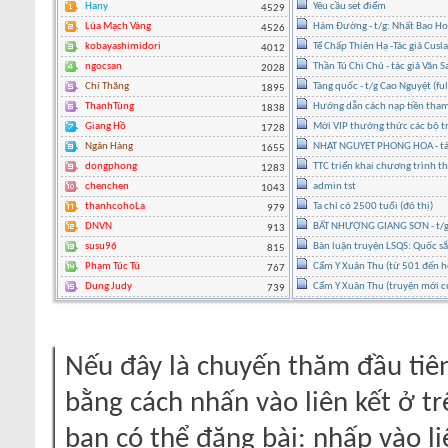
Hany
Yêu cầu set điểm
4529
Lúa Mạch Vàng
Hám Đường - t/g: Nhất Bao H
4526
kobayashimidori
Tể Chấp Thiên Hạ -Tác giả Cusl
4012
ngocsan
Thần Tú Chi Chủ - tác giả Văn 
2028
Chí Thăng
Tàng quốc - t/g Cao Nguyệt (ful
1895
ThanhTùng
Hướng dẫn cách nạp tiền tham
1838
Giang Hồ
Mời VIP thưởng thức các bộ tr
1728
Ngân Hàng
NHẬT NGUYỆT PHONG HOA - tác g
1655
dongphong
TTC triển khai chương trình t
1283
chenchen
admin tst
1043
thanhcohoLa
Ta chỉ có 2500 tuổi (đô thị)
979
DNVN
BẤT NHƯỢNG GIANG SƠN - t/g 
913
susu96
Bàn luận truyện LSQS: Quốc sắc
815
Phạm Túc Tú
Cẩm Y Xuân Thu (từ 501 đến h
767
Dung Judy
Cẩm Y Xuân Thu (truyện mới c
739
Nếu đây là chuyến thăm đầu tiên
bằng cách nhấn vào liên kết ở tr
bạn có thể đăng bài: nhấp vào li