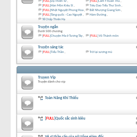
[
FULL
]Dạ Thiên Tử
[
FULL
]Cẩm Y Xuân Thu
[
FULL
]Hàn Môn Kiêu Sĩ
Tiêu Dao Tiểu Thư Sinh
[
FULL
]Nhật Nguyệt Phong Hoa
Bất Nhượng Giang Sơn
[
FULL
]Tàng quốc - Cao Nguyệt
Hám Đường
Tể Chấp Thiên Hạ
Truyện ngắn
Dưới 500 chương
[
FULL
]Chuyện Ma ở Tương Tây
[
FULL
] Võ Thánh môn
Truyện sáng tác
[
FULL
]Tiểu Thần
Trở lại sương mù
Truyen Vip
Truyện dành cho vip
Toàn Năng Khí Thiếu
[
FULL
]Quốc sắc sinh kiêu
Vệ sĩ thần cấp của nữ tổng giám đốc