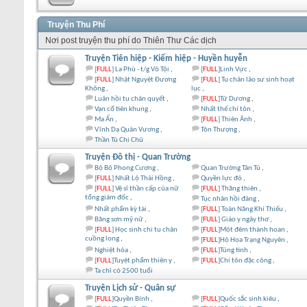
Truyện Thu Phí
Nơi post truyện thu phí do Thiên Thư Các dịch
Truyện Tiên hiệp - Kiếm hiệp - Huyền huyễn
[
FULL
] La Phù - t/g Vô Tội
[
FULL
]Linh Vực
[
FULL
] Nhật Nguyệt Đương
[
FULL
] Tu chân lão sư sinh hoạt
Không
lục
Luân hồi tu chân quyết
[
FULL
]Tử Dương
Vạn cổ tiên khung
Nhất thế chí tôn
Ma Ẩn
[
FULL
] Thiên Ảnh
Vĩnh Dạ Quân Vương
Tôn Thượng
Thần Tú Chi Chủ
Truyện Đô thị - Quan Trường
Bộ Bộ Phong Cương
Quan Trường Tân Tú
[
FULL
] Nhất Lộ Thải Hồng
Quyền lực đỏ
[
FULL
] Vệ sĩ thần cấp của nữ
[
FULL
] Thăng thiên
tổng giám đốc
Tục nhân hồi đáng
Nhất phẩm kỳ tài
[
FULL
] Toàn Năng Khí Thiếu
Băng sơn mỹ nữ
[
FULL
] Giáo y ngây thơ
[
FULL
] Học sinh chi tu chân
[
FULL
]Một đêm thành hoan
cuồng long
[
FULL
]Hộ Hoa Trạng Nguyên
Nghiệt hỏa
[
FULL
]Túng tình
[
FULL
]Tuyệt phẩm thiên y
[
FULL
]Chí tôn đặc công
Ta chỉ có 2500 tuổi
Truyện Lịch sử - Quân sự
[
FULL
]Quyền Bính
[
FULL
]Quốc sắc sinh kiêu