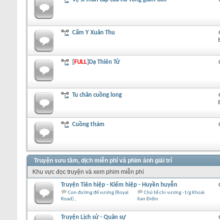
Cẩm Y Xuân Thu
[
FULL
]Dạ Thiên Tử
Tu chân cuồng long
Cuồng thám
Truyện sưu tầm, dịch miễn phí và phim ảnh giải trí
Khu vực đọc truyện và xem phim miễn phí
Truyện Tiên hiệp - Kiếm hiệp - Huyền huyễn
Con đường đế vương (Royal
Chủ tể chi vương - t/g Khoái
Road)
Xan Điếm
Truyện Lịch sử - Quân sự