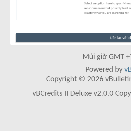
Select an option here to specify how
most numerous but possibly least rel
exactly what you are searching for.
Liên lạc với 
Múi giờ GMT +7
Powered by
vB
Copyright © 2026 vBulletin 
vBCredits II Deluxe v2.0.0 Co