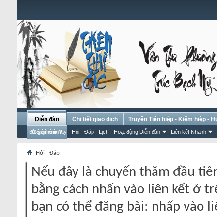
Diễn đàn
Chi tiết giao dịch
Truyện Tiên hiệp - Kiếm hiệp - 
Bài gửi hôm nay
Có gì mới?
Hỏi - Đáp
Lịch
Hoạt động Diễn đàn
Liên kết Nhanh
Hỏi - Đáp
Nếu đây là chuyến thăm đầu tiên
bằng cách nhấn vào liên kết ở tr
bạn có thể đăng bài: nhấp vào li