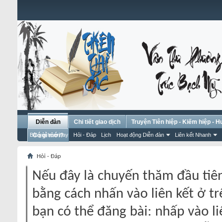
Diễn đàn
Chi tiết giao dịch
Truyện Tiên hiệp - Kiếm hiệp - 
Bài gửi hôm nay
Có gì mới?
Hỏi - Đáp
Lịch
Hoạt động Diễn đàn
Liên kết Nhanh
Hỏi - Đáp
Nếu đây là chuyến thăm đầu tiên
bằng cách nhấn vào liên kết ở tr
bạn có thể đăng bài: nhấp vào li