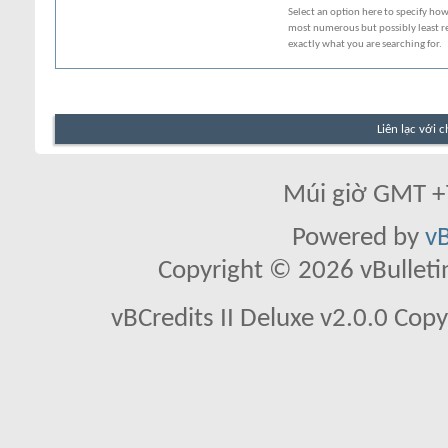
Select an option here to specify how
most numerous but possibly least rel
exactly what you are searching for.
Liên lạc với 
Múi giờ GMT +7
Powered by
vB
Copyright © 2026 vBulletin 
vBCredits II Deluxe v2.0.0 Co