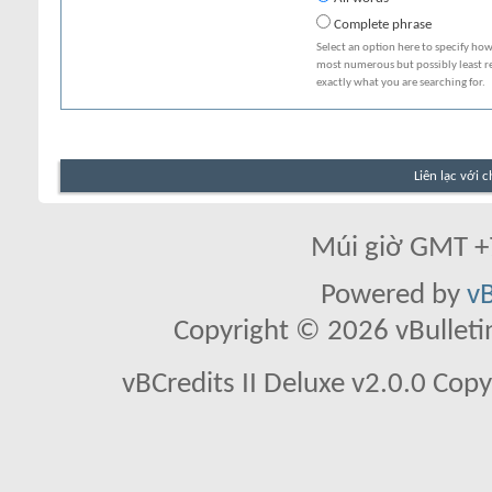
Complete phrase
Select an option here to specify how
most numerous but possibly least rel
exactly what you are searching for.
Liên lạc với 
Múi giờ GMT +7
Powered by
vB
Copyright © 2026 vBulletin 
vBCredits II Deluxe v2.0.0 Co