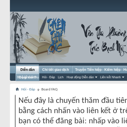
Diễn đàn
Chi tiết giao dịch
Truyện Tiên hiệp - Kiếm hiệp - 
Bài gửi hôm nay
Có gì mới?
Hỏi - Đáp
Lịch
Hoạt động Diễn đàn
Liên kết Nhanh
Hỏi - Đáp
Board FAQ
Nếu đây là chuyến thăm đầu tiên
bằng cách nhấn vào liên kết ở tr
bạn có thể đăng bài: nhấp vào li