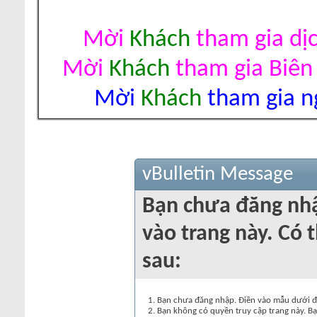
Mời
Khách
tham gia dị
Mời
Khách
tham gia Biên
Mời
Khách
tham gia ng
vBulletin Message
Bạn chưa đăng nh
vào trang này. Có t
sau:
Bạn chưa đăng nhập. Điền vào mẫu dưới đâ
Bạn không có quyền truy cập trang này. Bạ