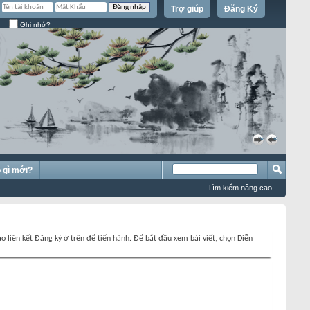
Trợ giúp
Đăng Ký
Ghi nhớ?
»
«
 gì mới?
Tìm kiếm nâng cao
o liên kết Đăng ký ở trên để tiến hành. Để bắt đầu xem bài viết, chọn Diễn