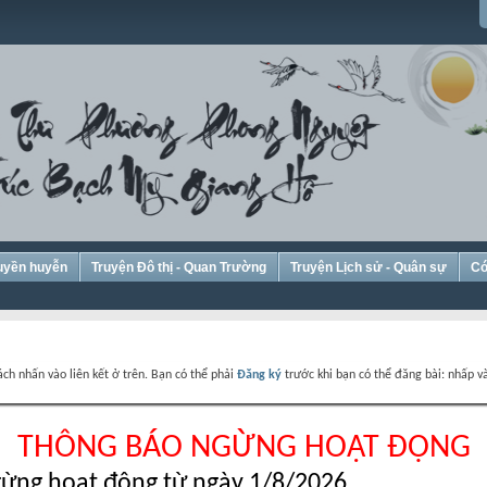
Huyền huyễn
Truyện Đô thị - Quan Trường
Truyện Lịch sử - Quân sự
Có
ch nhấn vào liên kết ở trên. Bạn có thể phải
Đăng ký
trước khi bạn có thể đăng bài: nhấp và
THÔNG BÁO NGỪNG HOẠT ĐỘNG
ừng hoạt động từ ngày 1/8/2026.