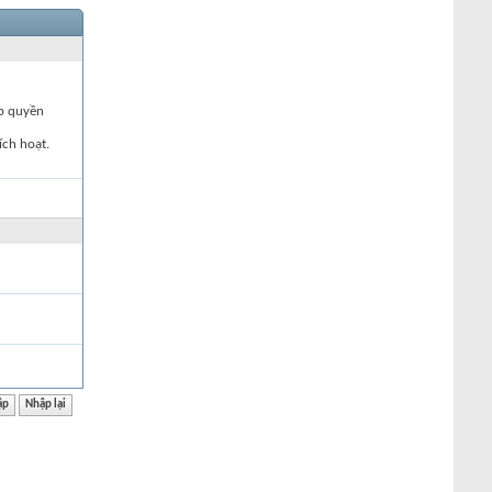
ập quyền
ích hoạt.