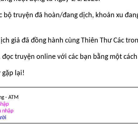
c bộ truyện đã hoàn/đang dịch, khoản xu đang c
dịch giả đã đồng hành cùng Thiên Thư Các tro
 đọc truyện online với các bạn bằng một cách
gặp lại!
ng - ATM
nhập
u nhập
ười