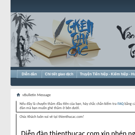
Diễn đàn
Chi tiết giao dịch
Truyện Tiên hiệp - Kiếm hiệp - 
vBulletin Message
Nếu đây là chuyến thăm đầu tiên của bạn, hãy chắc chắn kiểm tra
FAQ
bằng cá
đàn mà bạn muốn ghé thăm ở bên dưới.
Chúc Khách luôn vui vẻ tại thienthucac.com!
Diễn đàn thienthucac.com xin phép ng