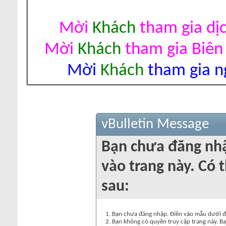
Mời
Khách
tham gia dị
Mời
Khách
tham gia Biên
Mời
Khách
tham gia ng
vBulletin Message
Bạn chưa đăng nh
vào trang này. Có t
sau:
Bạn chưa đăng nhập. Điền vào mẫu dưới đâ
Bạn không có quyền truy cập trang này. Bạ