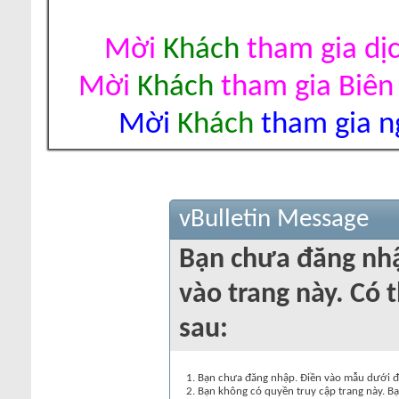
Mời
Khách
tham gia dị
Mời
Khách
tham gia Biên
Mời
Khách
tham gia ng
vBulletin Message
Bạn chưa đăng nh
vào trang này. Có t
sau:
Bạn chưa đăng nhập. Điền vào mẫu dưới đâ
Bạn không có quyền truy cập trang này. Bạ