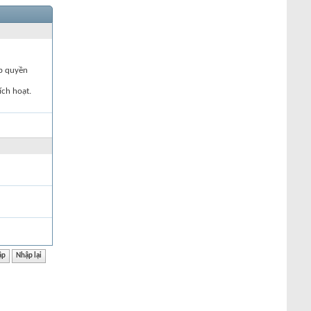
ập quyền
ích hoạt.