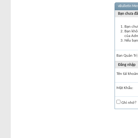
vBulletin Me
Bạn chưa đă
Bạn chư
Bạn khôn
của Ad
Nếu bạn 
Ban Quản Trị
Đăng nhập
Tên tài khoản
Mật Khẩu:
Ghi nhớ?