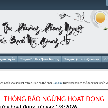
Huyền huyễn
Truyện Đô thị - Quan Trường
Truyện Lịch sử - Quân sự
Có
ch nhấn vào liên kết ở trên. Bạn có thể phải
Đăng ký
trước khi bạn có thể đăng bài: nhấp và
THÔNG BÁO NGỪNG HOẠT ĐỘNG
ừng hoạt động từ ngày 1/8/2026.