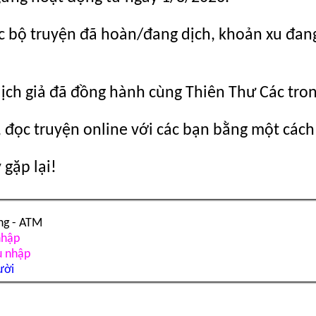
c bộ truyện đã hoàn/đang dịch, khoản xu đang c
dịch giả đã đồng hành cùng Thiên Thư Các tro
 đọc truyện online với các bạn bằng một cách
gặp lại!
ng - ATM
nhập
u nhập
ười