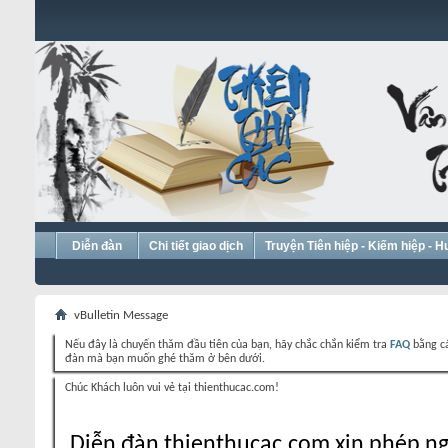
Diễn đàn
Chi tiết giao dịch
Truyện Tiên hiệp - Kiếm hiệp - 
vBulletin Message
Nếu đây là chuyến thăm đầu tiên của bạn, hãy chắc chắn kiểm tra
FAQ
bằng cá
đàn mà bạn muốn ghé thăm ở bên dưới.
Chúc Khách luôn vui vẻ tại thienthucac.com!
Diễn đàn thienthucac.com xin phép ng