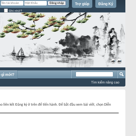
Trợ giúp
Đăng Ký
Ghi nhớ?
»
«
 gì mới?
Tìm kiếm nâng cao
o liên kết Đăng ký ở trên để tiến hành. Để bắt đầu xem bài viết, chọn Diễn